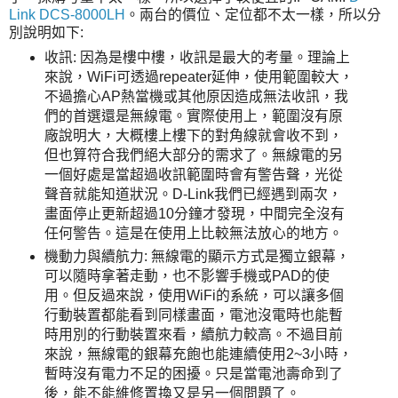
Link DCS-8000LH
。兩台的價位、定位都不太一樣，所以分
別說明如下:
收訊: 因為是樓中樓，收訊是最大的考量。理論上
來說，WiFi可透過repeater延伸，使用範圍較大，
不過擔心AP熱當機或其他原因造成無法收訊，我
們的首選還是無線電。實際使用上，範圍沒有原
廠說明大，大概樓上樓下的對角線就會收不到，
但也算符合我們絕大部分的需求了。無線電的另
一個好處是當超過收訊範圍時會有警告聲，光從
聲音就能知道狀況。D-Link我們已經遇到兩次，
畫面停止更新超過10分鐘才發現，中間完全沒有
任何警告。這是在使用上比較無法放心的地方。
機動力與續航力: 無線電的顯示方式是獨立銀幕，
可以隨時拿著走動，也不影響手機或PAD的使
用。但反過來說，使用WiFi的系統，可以讓多個
行動裝置都能看到同樣畫面，電池沒電時也能暫
時用別的行動裝置來看，續航力較高。不過目前
來說，無線電的銀幕充飽也能連續使用2~3小時，
暫時沒有電力不足的困擾。只是當電池壽命到了
後，能不能維修置換又是另一個問題了。