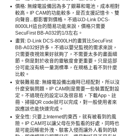
價格: 無線電設備因為多了銀幕和電池，成本相對
較高。IP CAM的功能較多，是否支援記憶卡、雙
向聲音...都影響到價格。不過以D-Link DCS-
8000LH這台的簡易功能來說，價格只需要
SecuFirst BB-A032的1/3左右。
畫質: D-Link DCS-8000LH的畫質比SecuFirst
BB-A032好許多。不過以嬰兒監視的需求來說，
只需要夜視效果好就夠了，不需要太多的畫面細
節。倒是對於收音的靈敏度會更重要。只是這部
分可能沒有統一量測標準，在規格上看不到什麼
比較。
安裝難易度: 無線電設備出廠時已經配對，所以沒
什麼安裝問題。IP CAM則是需要一些裝置配對設
定。不過現在的設定以及很容易，下載App、註
冊、掃描QR code就可以完成，對一般使用者來
說應該也能快速完成。
安全性: 只要上Internet的東西，就有被看到的風
險。IP CAM可以讓父母在外監看的好處，同時也
是可能因帳密外洩、駭客入侵而讓外人看到的缺