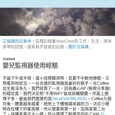
艾倫陳的記事本
。這裡記錄著AlanChen的工作、生活、澳洲
求學的回憶，還有新手爸爸的記錄。
關於艾倫陳
...
7/22/2018
嬰兒監視器使用經驗
不論下午或半夜，當小孩睡醒哭時，若要不中斷他睡眠，又
想看到他狀況，一台合適的監視器是最好的幫手。在Coffee
出生後沒多久，我們就買了一台。因為擔心AP (無限分享器)
的穩定度，我們決定把"不用WiFi"當成採購關鍵。市面上選
擇不多，最後我們選擇的是
SecuFirst BB-A032
。Coffee九個
月後，體重越來越重，抱他上下樓梯越來越吃力，決定小睡
時改在樓下的客房睡，所以需要再買一台。因為是第二台
了，採購考量不太一樣，所以選擇了較便宜的IP CAM:
D-