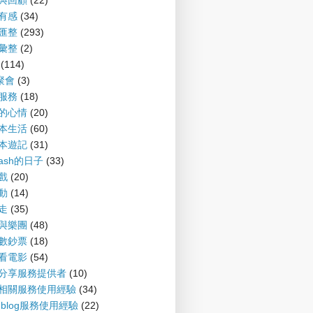
望與回顧
(22)
聞有感
(34)
摘匯整
(293)
摘彙整
(2)
(114)
G聚會
(3)
會服務
(18)
備的心情
(20)
爾本生活
(60)
爾本遊記
(31)
nash的日子
(33)
遊戲
(20)
運動
(14)
趴走
(35)
樂與樂團
(48)
財數鈔票
(18)
書看電影
(54)
案分享服務提供者
(10)
log相關服務使用經驗
(34)
P-blog服務使用經驗
(22)