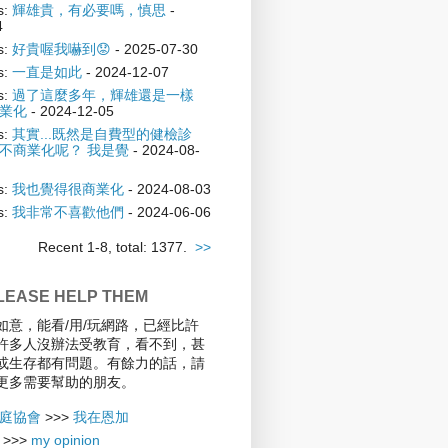
s:
輝雄貴，有必要嗎，慎思
-
4
s:
好貴喔我嚇到😟
- 2025-07-30
s:
一直是如此
- 2024-12-07
s:
過了這麼多年，輝雄還是一樣
業化
- 2024-12-05
s:
其實...既然是自費型的健檢診
不商業化呢？ 我是覺
- 2024-08-
s:
我也覺得很商業化
- 2024-08-03
s:
我非常不喜歡他們
- 2024-06-06
Recent 1-8, total: 1377.
>>
EASE HELP THEM
如意，能看/用/玩網路，已經比許
許多人沒辦法受教育，看不到，甚
或生存都有問題。有餘力的話，請
更多需要幫助的朋友。
庭協會
>>>
我在恩加
>>>
my opinion