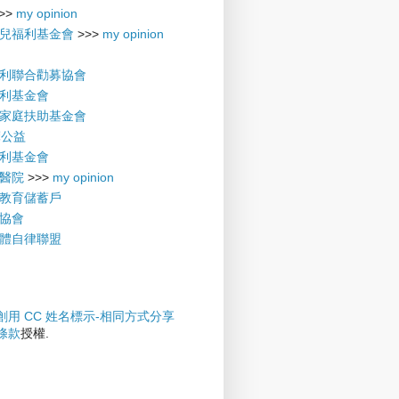
>>
my opinion
兒福利基金會
>>>
my opinion
利聯合勸募協會
利基金會
家庭扶助基金會
摩公益
利基金會
醫院
>>>
my opinion
教育儲蓄戶
協會
體自律聯盟
創用 CC 姓名標示-相同方式分享
權條款
授權.