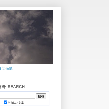
於艾倫陳
...
哥- SEARCH
所有站內文章