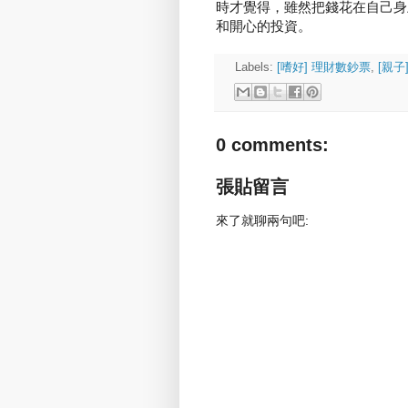
時才覺得，雖然把錢花在自己身
和開心的投資。
Labels:
[嗜好] 理財數鈔票
,
[親子
0 comments:
張貼留言
來了就聊兩句吧: