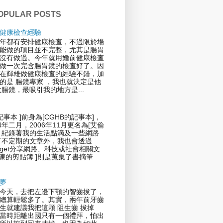
OPULAR POSTS
健康檢查經驗
年都有安排健康檢查，不過限於場
能做的項目並不完整，尤其是腸胃
沒有做過。今年就用婚前健康檢查
做一次完含腸胃鏡的檢查好了。因
在輝雄做健康檢查的經驗不錯，加
的是 腸鏡專家 ，我也就決定是他
大腸鏡，最吸引我的地方是...
記事本 ]前身為[CGHB的記事本]，
4年二月，2006年11月更名為[艾倫
，紀錄著我的生活點滴及一些網路
了不定期的文章外，我也會透過
 Widget分享網路、科技或社會相關文
倫陳的剪貼簿 ]則是蒐集了書摘筆
夢
今天，去把左邊下顎的智齒拔了，
總算輕鬆多了。其實，兩年前牙齒
生就建議我把這顆 阻生齒 拔掉
當時距離出國只有一個禮拜，怕出