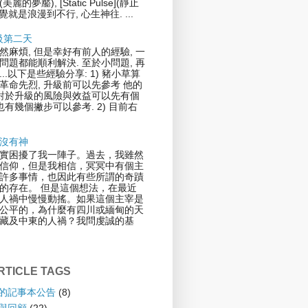
](美麗的夢靨), [Static Pulse](靜止
覺就是浪漫到不行, 心生神往. ...
升級第二天
然麻煩, 但是幸好有前人的經驗, 一
問題都能順利解決. 至於小問題, 再
..以下是些經驗分享: 1) 豬小草算
革命先烈, 升級前可以先參考 他的
.對於升級的風險與效益可以先有個
也有幾個撇步可以參考. 2) 目前右
沒有神
實困擾了我一陣子。過去，我雖然
信仰，但是我相信，冥冥中有個主
許多事情，也因此有些所謂的奇蹟
的存在。 但是這個想法，在最近
人禍中慢慢動搖。如果這個主宰是
公平的，為什麼有四川或緬甸的天
藏及中東的人禍？我問虔誠的基
TICLE TAGS
倫的記事本公告
(8)