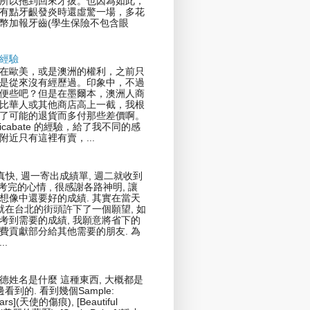
所以拖到回來才拔。也因為如此，
有點牙齦發炎時還虛驚一場，多花
幣加報牙齒(學生保險不包含眼
經驗
在歐美，或是澳洲的權利，之前只
是從來沒有經歷過。印象中，不過
便些吧？但是在墨爾本，澳洲人商
比華人或其他商店高上一截，我根
了可能的退貨而多付那些差價啊。
icabate 的經驗，給了我不同的感
附近只有這裡有賣，...
真快, 週一寄出成績單, 週二就收到
剛考完的心情 , 很感謝各路神明, 讓
想像中還要好的成績. 其實在當天
我就在台北的街頭許下了一個願望, 如
考到需要的成績, 我願意將省下的
費貢獻部分給其他需要的朋友. 為
..
德姓名是什麼 這種東西, 大概都是
邊看到的. 看到幾個Sample:
cars](天使的傷痕), [Beautiful