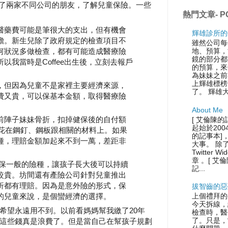
聯絡了兩家不同公司的朋友，了解兒童保險。一些
熱門文章- P
醫藥費可能是筆很大的支出，但有機會
輝雄診所的
擔。新生兒除了政府規定的檢查項目不
雖然公司每
何狀況多做檢查，都有可能造成醫療險
地、預算，
鏡的部分都
以我當時是Coffee出生後，立刻去報戶
的預算，來
為妹妹之前
上輝雄標榜
，但因為兒童不是家裡主要經濟來源，
了。 輝雄
費又貴，可以保基本金額，取得醫療險
About Me
前陣子妹妹骨折，扣掉健保後的自付額
[ 艾倫陳的
起始於200
是花在鋼釘、鋼板跟相關的材料上。如果
的記事本]
種，理賠金額加起來不到一萬，差距非
大事。 除
Twitter
章 。[ 艾
以保一般的險種，讓孩子長大後可以持續
記...
較貴。坊間還有產險公司針對兒童推出
折都有理賠。因為是意外險的形式，保
拔智齒的惡
的兒童來說，是個蠻經濟的選擇。
上個禮拜的
今天拆線，
希望永遠用不到。以前看媽媽幫我繳了20年
檢查時，醫
了。只是，
這些錢真是浪費了。但是當自己在幫孩子規劃