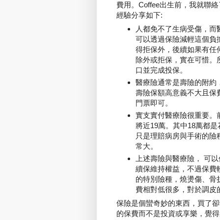
費用。Coffee出生前，我就
經驗分享如下:
人都免不了生病受傷，而
可以透過保險減輕這個負
得拒保外，後續如果有任
除外或拒保，實在可惜。所
口並完成投保。
醫療險通常是壽險的附約
壽險保額高意義不大且保
門票即可。
實支實付醫療險很重要。
將近19萬。其中18萬都
只是理賠病房與手術的險
常大。
上述壽險與醫療險， 可
續保維持權益，不過保費
的特別險種，燒燙傷、骨
費相對低很多，對於調皮
保險是個蠻奇妙的東西，買了卻
的保費而不是投資或享樂，覺得