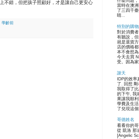
什麼問題，
上不錯，但把孩子照顧好，才是讓自己更安心
當時在澳洲
了三四千臺
睛...
] 學齡前
特別的購物
對於消費者
有聽說，但
就是退貨方
店的價格都
本不會想為
今天去買 N
受。因為家
謝天
IDP的效率
了. 回想 
我取得了比
的下午, 
果讓我順利
學費及生活
了兌現這個.
哥德姓名
看看你的哥
從 凱洛 那
[Angelic S