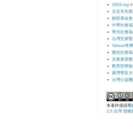
1919.org
>
台北市失親
創世基金會
中華社會福
華光社會福
台灣兒童暨
Yahoo!奇
陽光社會福
台東基督教
教育部學校
臺灣導盲犬
台灣公益團
本著作係採用
2.5 台灣 授