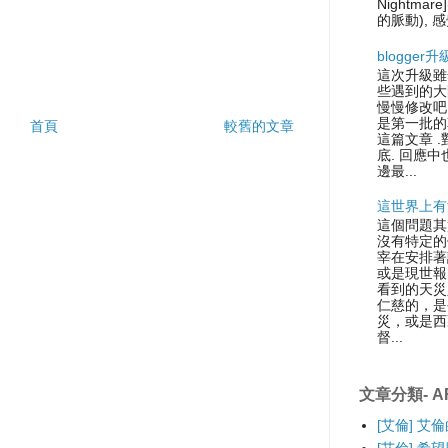
Nightmare
的脈動), 感
blogger
這次升級雖
些遇到的大
慢慢修改吧.
是第一批的
首頁
較舊的文章
這篇文章 
底. 回應中
邊最...
這世界上有
這個問題其
沒有特定的
宰在安排著
或是現世報
看到的天災
仁慈的，是
災，或是西
督...
文章分類- AR
[艾倫] 艾