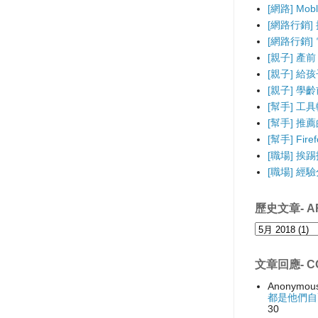
[網路] Mo
[網路行銷]
[網路行銷] 電
[親子] 產前
[親子] 給
[親子] 學
[幫手] 工
[幫手] 推薦的F
[幫手] Fir
[職場] 挨
[職場] 經
歷史文章- AR
文章回應- C
Anonymou
都是他們自
30