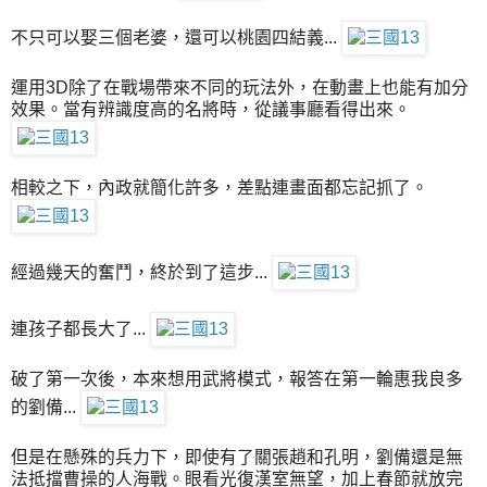
不只可以娶三個老婆，還可以桃園四結義...
運用3D除了在戰場帶來不同的玩法外，在動畫上也能有加分
效果。當有辨識度高的名將時，從議事廳看得出來。
相較之下，內政就簡化許多，差點連畫面都忘記抓了。
經過幾天的奮鬥，終於到了這步...
連孩子都長大了...
破了第一次後，本來想用武將模式，報答在第一輪惠我良多
的劉備...
但是在懸殊的兵力下，即使有了關張趙和孔明，劉備還是無
法抵擋曹操的人海戰。眼看光復漢室無望，加上春節就放完