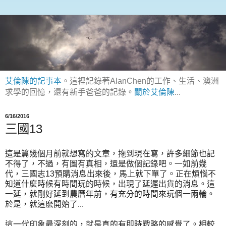
艾倫陳的記事本
。這裡記錄著AlanChen的工作、生活、澳洲
求學的回憶，還有新手爸爸的記錄。
關於艾倫陳
...
6/16/2016
三國13
這是篇幾個月前就想寫的文章，拖到現在寫，許多細節也記
不得了，不過，有圖有真相，還是做個記錄吧。一如前幾
代，三國志13預購消息出來後，馬上就下單了。正在煩惱不
知道什麼時候有時間玩的時候，出現了延遲出貨的消息。這
一延，就剛好延到農曆年前，有充分的時間來玩個一兩輪。
於是，就這麽開始了...
這一代印象最深刻的，就是真的有即時戰略的感覺了。相較