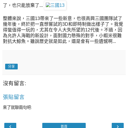
了，也只能放棄了...
整體來說，三國13帶來了一些新意，也很高興三國團隊試了
幾年後，終於把一直想嘗試的3D和即時制做出樣子了。我覺
得蠻值得一玩的，尤其在令人大失所望的12代後。不過，因
為允許人海戰的新設計，面對國力懸殊的對手，小蝦米很難
對抗大鯨魚。雖說歷史就是如此，還是會有一些遺憾啊...
分享
沒有留言:
張貼留言
來了就聊兩句吧:
‹
›
首頁