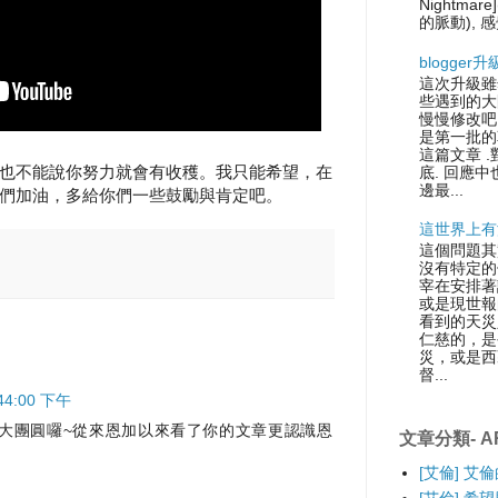
Nightmare
的脈動), 感
blogger
這次升級雖
些遇到的大
慢慢修改吧.
是第一批的
這篇文章 
也不能說你努力就會有收穫。我只能希望，在
底. 回應中
邊最...
們加油，多給你們一些鼓勵與肯定吧。
這世界上有
這個問題其
沒有特定的
宰在安排著
或是現世報
看到的天災
仁慈的，是
災，或是西
督...
:44:00 下午
大團圓囉~從來恩加以來看了你的文章更認識恩
文章分類- AR
[艾倫] 艾