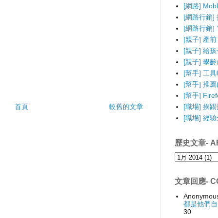
[網路] Mo
[網路行銷]
[網路行銷] 電
[親子] 產前
[親子] 給
[親子] 學
[幫手] 工
[幫手] 推薦的F
[幫手] Fir
[職場] 挨
首頁
較舊的文章
[職場] 經
歷史文章- AR
文章回應- C
Anonymou
都是他們自
30