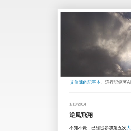
艾倫陳的記事本
。這裡記錄著A
1/19/2014
逆風飛翔
不知不覺，已經從參加第五次
大