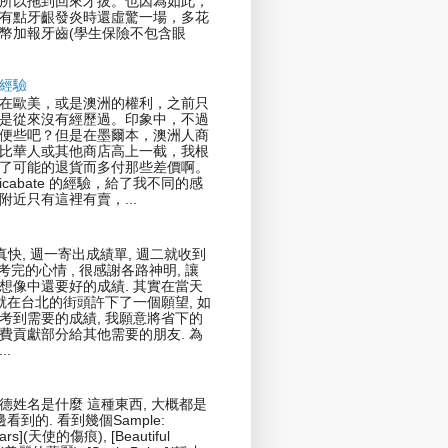
所以拖到回來才拔。也因為如此，
有點牙齦發炎時還虛驚一場，多花
幣加報牙齒(學生保險不包含眼
經驗
在歐美，或是澳洲的權利，之前只
是從來沒有經歷過。印象中，不過
便些吧？但是在墨爾本，澳洲人商
比華人或其他商店高上一截，我根
了可能的退貨而多付那些差價啊。
icabate 的經驗，給了我不同的感
附近只有這裡有賣，...
真快, 週一寄出成績單, 週二就收到
剛考完的心情 , 很感謝各路神明, 讓
想像中還要好的成績. 其實在當天
我就在台北的街頭許下了一個願望, 如
考到需要的成績, 我願意將省下的
費貢獻部分給其他需要的朋友. 為
..
德姓名是什麼 這種東西, 大概都是
邊看到的. 看到幾個Sample:
cars](天使的傷痕), [Beautiful