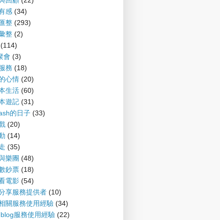
望與回顧
(22)
聞有感
(34)
摘匯整
(293)
摘彙整
(2)
(114)
G聚會
(3)
會服務
(18)
備的心情
(20)
爾本生活
(60)
爾本遊記
(31)
nash的日子
(33)
遊戲
(20)
運動
(14)
趴走
(35)
樂與樂團
(48)
財數鈔票
(18)
書看電影
(54)
案分享服務提供者
(10)
log相關服務使用經驗
(34)
P-blog服務使用經驗
(22)