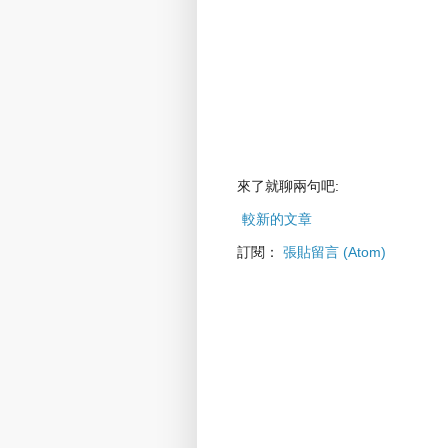
來了就聊兩句吧:
較新的文章
訂閱：
張貼留言 (Atom)