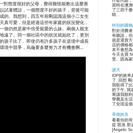
什麼問題，
看到一對態度很好的父母，覺得難怪能教出這麼善
當時在澳洲
以試著體諒，一個態度不好的孩子，背後可能
了三四千臺
睛...
成的。我想到，四五年前剛認識這個小二女生
天真可愛，但是經過這些年家庭的狀況變化，
特別的購物
一個仍然是家中倍受寵愛的么妹。兩個人能支
對於消費者
地遠了。同一個社區中的狀況就如此了，更別
有聽說，但
就是退貨方
的孩子比了。即使仍有許多孩子在逆境中成長
店的價格都
境中競爭，烏龜要多麼努力才有機會啊...
本不會想為
今天去買 N
受。因為家
謝天
IDP的效率
了. 回想 
我取得了比
的下午, 
果讓我順利
學費及生活
了兌現這個.
哥德姓名
看看你的哥
從 凱洛 那
[Angelic S