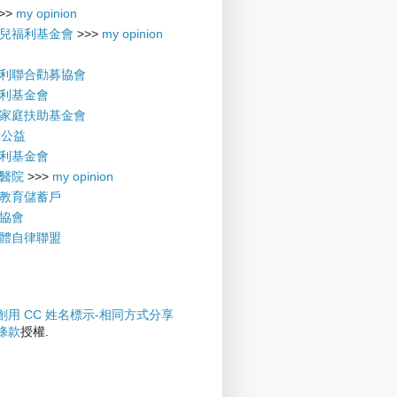
>>
my opinion
兒福利基金會
>>>
my opinion
利聯合勸募協會
利基金會
家庭扶助基金會
摩公益
利基金會
醫院
>>>
my opinion
教育儲蓄戶
協會
體自律聯盟
創用 CC 姓名標示-相同方式分享
權條款
授權.