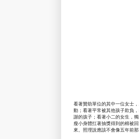
看著贊助單位的其中一位女士，
動；看著平常被其他孩子欺負，
謝的孩子；看著小二的女生，獨
瘦小身體扛著抽獎得到的棉被回
來。照理說應該不會像五年前那