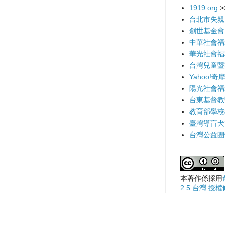
1919.org
>
台北市失親
創世基金會
中華社會福
華光社會福
台灣兒童暨
Yahoo!奇
陽光社會福
台東基督教
教育部學校
臺灣導盲犬
台灣公益團
本著作係採用
2.5 台灣 授