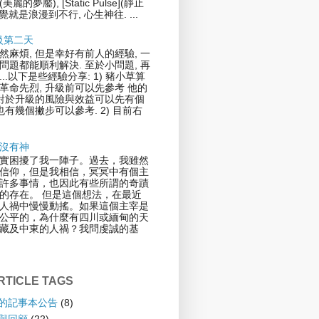
](美麗的夢靨), [Static Pulse](靜止
覺就是浪漫到不行, 心生神往. ...
升級第二天
然麻煩, 但是幸好有前人的經驗, 一
問題都能順利解決. 至於小問題, 再
..以下是些經驗分享: 1) 豬小草算
革命先烈, 升級前可以先參考 他的
.對於升級的風險與效益可以先有個
也有幾個撇步可以參考. 2) 目前右
沒有神
實困擾了我一陣子。過去，我雖然
信仰，但是我相信，冥冥中有個主
許多事情，也因此有些所謂的奇蹟
的存在。 但是這個想法，在最近
人禍中慢慢動搖。如果這個主宰是
公平的，為什麼有四川或緬甸的天
藏及中東的人禍？我問虔誠的基
TICLE TAGS
倫的記事本公告
(8)