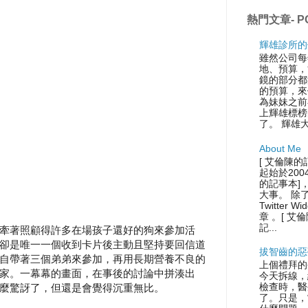
熱門文章- P
輝雄診所的
雖然公司每
地、預算，
鏡的部分都
的預算，來
為妹妹之前
上輝雄標榜
了。 輝雄
About Me
[ 艾倫陳的
起始於200
的記事本]
大事。 除
Twitter
章 。[ 艾
記...
牽著照顧得許多在場孩子還好的狗來參加活
卻是唯一一個收到卡片後主動且堅持要回信道
拔智齒的惡
自帶著三個弟弟來參加，再用長期營養不良的
上個禮拜的
家。一幕幕的畫面，在事後的討論中拼湊出
今天拆線，
檢查時，醫
麼驚訝了，但還是會覺得沉重無比。
了。只是，