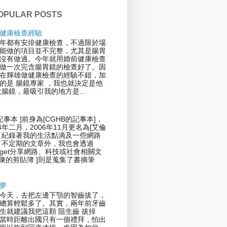
OPULAR POSTS
健康檢查經驗
年都有安排健康檢查，不過限於場
能做的項目並不完整，尤其是腸胃
沒有做過。今年就用婚前健康檢查
做一次完含腸胃鏡的檢查好了。因
在輝雄做健康檢查的經驗不錯，加
的是 腸鏡專家 ，我也就決定是他
大腸鏡，最吸引我的地方是...
記事本 ]前身為[CGHB的記事本]，
4年二月，2006年11月更名為[艾倫
，紀錄著我的生活點滴及一些網路
了不定期的文章外，我也會透過
 Widget分享網路、科技或社會相關文
倫陳的剪貼簿 ]則是蒐集了書摘筆
夢
今天，去把左邊下顎的智齒拔了，
總算輕鬆多了。其實，兩年前牙齒
生就建議我把這顆 阻生齒 拔掉
當時距離出國只有一個禮拜，怕出