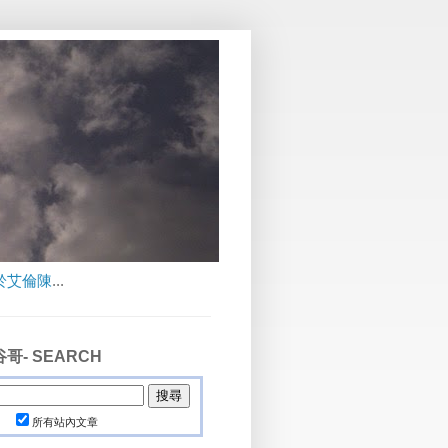
於艾倫陳
...
哥- SEARCH
所有站內文章