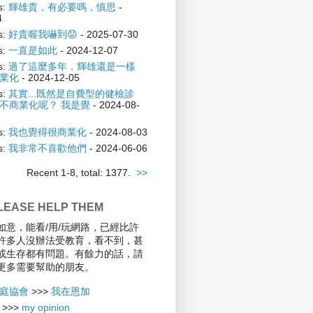
s:
輝雄貴，有必要嗎，慎思
-
4
s:
好貴喔我嚇到😟
- 2025-07-30
s:
一直是如此
- 2024-12-07
s:
過了這麼多年，輝雄還是一樣
業化
- 2024-12-05
s:
其實...既然是自費型的健檢診
不商業化呢？ 我是覺
- 2024-08-
s:
我也覺得很商業化
- 2024-08-03
s:
我非常不喜歡他們
- 2024-06-06
Recent 1-8, total: 1377.
>>
EASE HELP THEM
如意，能看/用/玩網路，已經比許
許多人沒辦法受教育，看不到，甚
或生存都有問題。有餘力的話，請
更多需要幫助的朋友。
庭協會
>>>
我在恩加
>>>
my opinion