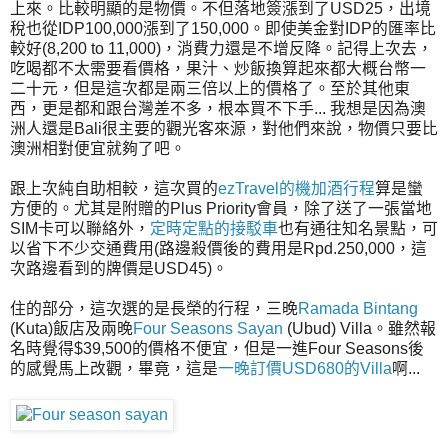
上來。比較明顯的是物價。不但落地簽漲到了USD25，出境
稅也從IDP100,000漲到了150,000。即使美金對IDP的匯率比
較好(8,200 to 11,000)，消費力還是不增反降。記得上次去，
吃喝都不太需要看價格，果汁、炒飯換算起來都大概台幣一
二十元，但是這次都是兩三倍以上的價格了。至於其他東
西，更是都和跟台灣差不多，根本買不下手... 我想是因為澳
洲人還是Bali很主要的觀光客來源，對他們來說，物價只要比
澳洲相對便宜就夠了吧。
跟上次純自助相較，這次買的
ezTravel的機加酒行程
算是蠻
方便的。尤其是附贈的Plus Priority會員，除了送了一張當地
SIM卡可以聯絡外，
定時定點的接駁車
也有通往知名景點，可
以省下不少交通費用(路邊殺價後的費用是Rpd.250,000，這
次路邊看到的牌價是USD45)。
住的部分，這次選的是長榮的行程，三晚
Ramada Bintang
(Kuta)飯店及兩晚
Four Seasons Sayan
(Ubud) Villa。雖然報
名時覺得$39,500的價格不便宜，但是一進Four Seasons後
的感覺馬上改觀，畢竟，這是
一晚訂價USD680的Villa
啊...