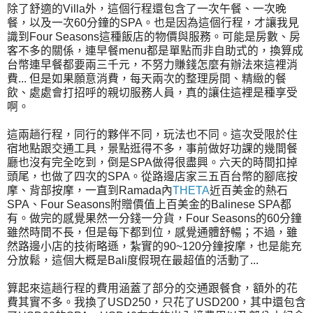
除了舒適的Villa外，這個行程還包含了一次午餐、一次晚
餐，以及一次60分鐘的SPA。也是因為這個行程，才讓我見
識到Four Seasons這種飯店的物價與服務。可能是房數、房
客不多的關係，連早餐menu都是單點而非自助式的，換算成
台幣連早餐都要兩三千元，不努力賺錢怎麼有辦法來這裡消
費... 但是如果願意消費，每天兩次的整理房間、精緻的餐
飲、處處會打招呼的親切服務人員，真的讓住這裡是種享受
啊。
這兩趟行程，同行的夥伴不同，玩法也不同。這次受限於住
宿地點跟交通工具，景點逛得不多，事前做好功課的幾間餐
廳也沒有完全吃到，倒是SPA做得很盡興。六天的時間扣掉
頭尾，也做了四次的SPA。從路邊店家三五百台幣的腳底按
摩、背部按摩，一直到Ramada內
THETA
近百美金的熱石
SPA、Four Seasons附贈價值上百美金的Balinese SPA都
有。做完的感覺果然一分錢一分貨，Four Seasons的60分鐘
雖然時間不長，但是每下都到位，感覺通體舒暢；不過，雖
然路邊小店的技術略遜，紮實的90~120分鐘按摩，也是能充
分放鬆，這個大概是Bali度假現在最超值的活動了...
算起來這趟行程的費用涵蓋了部分的交通跟餐食，額外的花
費其實不多。我換了USD250，只花了USD200，其中還包含