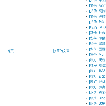
[艾倫] 希
[艾倫] 新
[艾倫] 網
[艾倫] 網
[艾倫] 雜唸
[行銷] SI
[其他] 社
[留學] 準
[留學] 墨
[留學] 墨
首頁
較舊的文章
[留學] Mo
[嗜好] 玩
[嗜好] 看
[嗜好] 趴
[嗜好] 音
[嗜好] 理
[嗜好] 讀
[網路] 檔
[網路] B
[網路] BS