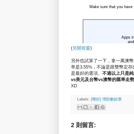
(
另開視窗
)
另外也試算了一下，拿一萬澳幣
率是3.55%，不論是跟雙幣定
是最好的選項。
不過以上只是純
vs美元及台幣vs澳幣的匯率走
XD
Labels:
[嗜好] 理財數鈔票
2 則留言: