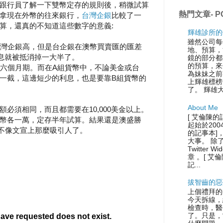
跟行員了解一下雙幣定存的規則後，稍微試算
熱門文章- P
拿現在外幣的往來銀行，
台灣企銀
比較了一
算，還真的不知道這些數字的意義:
輝雄診所的
雖然公司每
比台灣企銀高，但是台企銀在澳幣買賣匯的匯差
地、預算，
的利息就被抵消掉一大半了。
鏡的部分都
的預算，來
或六個月期。而在A組貨幣中，不論美金或台
為妹妹之前
一截，這邊短少的利息，也是要靠B組貨幣的
上輝雄標榜
了。 輝雄
About Me
必須相同，而且都需要在10,000美金以上。
[ 艾倫陳的
幣各一萬，定存半年試算。結果還是澳盛勝
起始於200
就不像文宣上那麼吸引人了。
的記事本]
大事。 除
Twitter
章 。[ 艾
記...
拔智齒的惡
上個禮拜的
今天拆線，
檢查時，醫
了。只是，