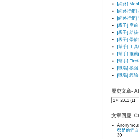
[網路] Mo
[網路行銷]
[網路行銷] 電
[親子] 產前
[親子] 給
[親子] 學
[幫手] 工
[幫手] 推薦的F
[幫手] Fir
[職場] 挨
[職場] 經
歷史文章- AR
文章回應- C
Anonymou
都是他們自
30