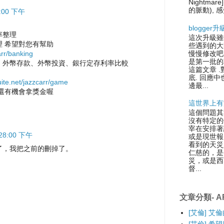
Nightmare
的脈動), 感
6:00 下午
blogger
率整理
這次升級雖
 希望對您有幫助
些遇到的大
慢慢修改吧.
arr/banking
是第一批的
、外幣存款、外幣投資、銀行定存利率比較
這篇文章 
底. 回應中
xuite.net/jazzcarr/game
邊最...
還有機會拿獎金喔
這世界上有
這個問題其
沒有特定的
宰在安排著
:28:00 下午
或是現世報
看到的天災
了，我把之前的刪掉了。
仁慈的，是
災，或是西
督...
文章分類- AR
[艾倫] 艾