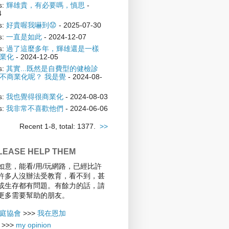
s:
輝雄貴，有必要嗎，慎思
-
4
s:
好貴喔我嚇到😟
- 2025-07-30
s:
一直是如此
- 2024-12-07
s:
過了這麼多年，輝雄還是一樣
業化
- 2024-12-05
s:
其實...既然是自費型的健檢診
不商業化呢？ 我是覺
- 2024-08-
s:
我也覺得很商業化
- 2024-08-03
s:
我非常不喜歡他們
- 2024-06-06
Recent 1-8, total: 1377.
>>
EASE HELP THEM
如意，能看/用/玩網路，已經比許
許多人沒辦法受教育，看不到，甚
或生存都有問題。有餘力的話，請
更多需要幫助的朋友。
庭協會
>>>
我在恩加
>>>
my opinion