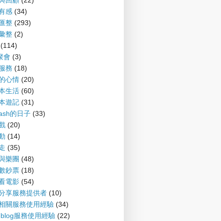
望與回顧
(22)
聞有感
(34)
摘匯整
(293)
摘彙整
(2)
(114)
G聚會
(3)
會服務
(18)
備的心情
(20)
爾本生活
(60)
爾本遊記
(31)
nash的日子
(33)
遊戲
(20)
運動
(14)
趴走
(35)
樂與樂團
(48)
財數鈔票
(18)
書看電影
(54)
案分享服務提供者
(10)
log相關服務使用經驗
(34)
P-blog服務使用經驗
(22)