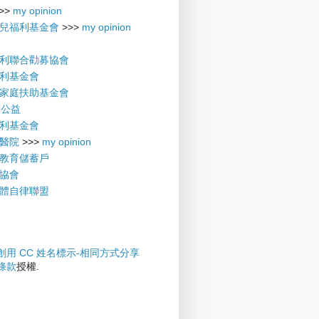
>>
my opinion
兒福利基金會
>>>
my opinion
利聯合勸募協會
利基金會
家庭扶助基金會
摩公益
利基金會
醫院
>>>
my opinion
教育儲蓄戶
協會
體自律聯盟
創用 CC 姓名標示-相同方式分享
權條款
授權.