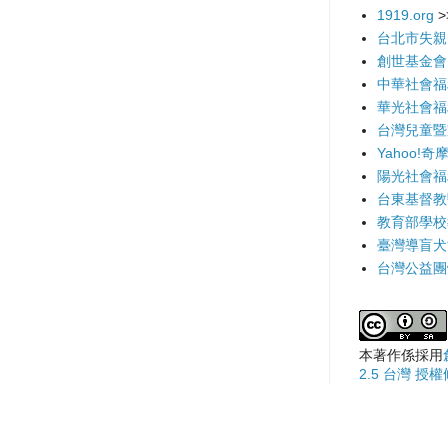
1919.org
>
台北市失親
創世基金會
中華社會福
華光社會福
台灣兒童暨
Yahoo!奇
陽光社會福
台東基督教
教育部學校
臺灣導盲犬
台灣公益團
本著作係採用
2.5 台灣 授