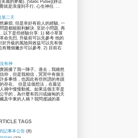
](美麗的夢靨), [Static Pulse](靜止
覺就是浪漫到不行, 心生神往. ...
升級第二天
然麻煩, 但是幸好有前人的經驗, 一
問題都能順利解決. 至於小問題, 再
..以下是些經驗分享: 1) 豬小草算
革命先烈, 升級前可以先參考 他的
.對於升級的風險與效益可以先有個
也有幾個撇步可以參考. 2) 目前右
沒有神
實困擾了我一陣子。過去，我雖然
信仰，但是我相信，冥冥中有個主
許多事情，也因此有些所謂的奇蹟
的存在。 但是這個想法，在最近
人禍中慢慢動搖。如果這個主宰是
公平的，為什麼有四川或緬甸的天
藏及中東的人禍？我問虔誠的基
TICLE TAGS
倫的記事本公告
(8)