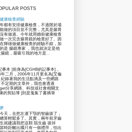
OPULAR POSTS
健康檢查經驗
年都有安排健康檢查，不過限於場
能做的項目並不完整，尤其是腸胃
沒有做過。今年就用婚前健康檢查
做一次完含腸胃鏡的檢查好了。因
在輝雄做健康檢查的經驗不錯，加
的是 腸鏡專家 ，我也就決定是他
大腸鏡，最吸引我的地方是...
記事本 ]前身為[CGHB的記事本]，
4年二月，2006年11月更名為[艾倫
，紀錄著我的生活點滴及一些網路
了不定期的文章外，我也會透過
 Widget分享網路、科技或社會相關文
倫陳的剪貼簿 ]則是蒐集了書摘筆
夢
今天，去把左邊下顎的智齒拔了，
總算輕鬆多了。其實，兩年前牙齒
生就建議我把這顆 阻生齒 拔掉
當時距離出國只有一個禮拜，怕出