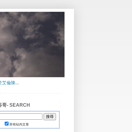
於艾倫陳
...
哥- SEARCH
所有站內文章