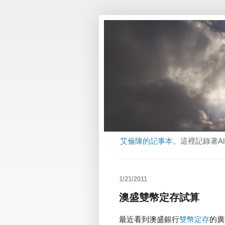
艾倫陳的記事本
。這裡記錄著A
1/21/2011
澳盛雙幣定存試算
最近看到澳盛銀行
雙幣定存
的廣