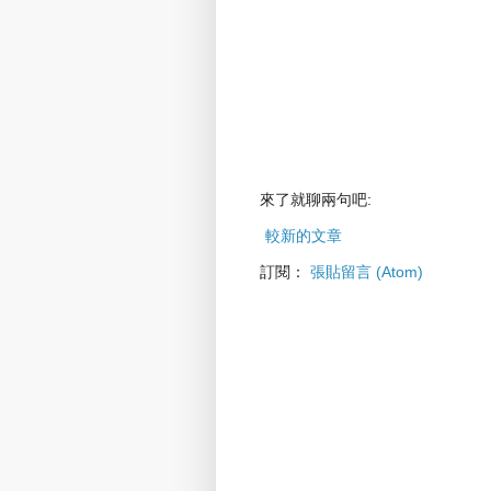
來了就聊兩句吧:
較新的文章
訂閱：
張貼留言 (Atom)