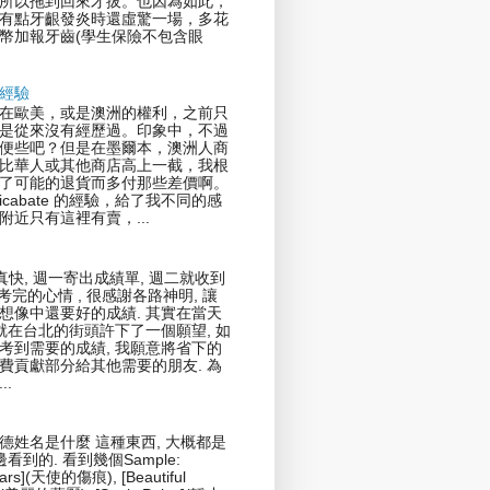
所以拖到回來才拔。也因為如此，
有點牙齦發炎時還虛驚一場，多花
幣加報牙齒(學生保險不包含眼
經驗
在歐美，或是澳洲的權利，之前只
是從來沒有經歷過。印象中，不過
便些吧？但是在墨爾本，澳洲人商
比華人或其他商店高上一截，我根
了可能的退貨而多付那些差價啊。
icabate 的經驗，給了我不同的感
附近只有這裡有賣，...
真快, 週一寄出成績單, 週二就收到
剛考完的心情 , 很感謝各路神明, 讓
想像中還要好的成績. 其實在當天
我就在台北的街頭許下了一個願望, 如
考到需要的成績, 我願意將省下的
費貢獻部分給其他需要的朋友. 為
..
德姓名是什麼 這種東西, 大概都是
邊看到的. 看到幾個Sample:
cars](天使的傷痕), [Beautiful