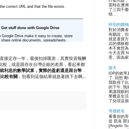
什麼問題，
當時在澳洲
了三四千臺
睛...
特別的購物
對於消費者
有聽說，但
就是退貨方
店的價格都
本不會想為
今天去買 N
受。因為家
直接定存一年，最後扣掉匯差，其實投資報酬
存比較，或是跟存在台灣企銀的差異，看起來都
謝天
就利息的數學試算，實際的盈虧還是跟台幣
IDP的效率
勢比較有關
，別看到這個結果就急著跳下去啊...
了. 回想 
我取得了比
的下午, 
果讓我順利
學費及生活
了兌現這個.
哥德姓名
看看你的哥
從 凱洛 那
[Angelic S