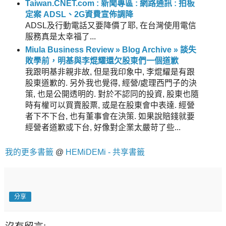
Taiwan.CNET.com : 新聞專區 : 網路通訊 : 拍板
定案 ADSL、2G資費宣佈調降
ADSL及行動電話又要降價了耶, 在台灣使用電信
服務真是太幸福了...
Miula Business Review » Blog Archive » 談失
敗學前，明基與李焜耀還欠股東們一個道歉
我跟明基非親非故, 但是我印象中, 李焜耀是有跟
股東道歉的. 另外我也覺得, 經營/處理西門子的決
策, 也是公開透明的. 對於不認同的投資, 股東也隨
時有權可以買賣股票, 或是在股東會中表達. 經營
者下不下台, 也有董事會在決策. 如果說賠錢就要
經營者道歉或下台, 好像對企業太嚴苛了些...
我的更多書籤
@
HEMiDEMi - 共享書籤
分享