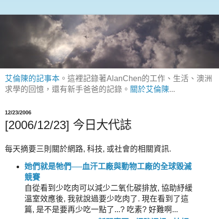
艾倫陳的記事本
。這裡記錄著AlanChen的工作、生活、澳洲
求學的回憶，還有新手爸爸的記錄。
關於艾倫陳
...
12/23/2006
[2006/12/23] 今日大代誌
每天摘要三則關於網路, 科技, 或社會的相關資訊.
她們就是牠們──血汗工廠與動物工廠的全球毀滅
競賽
自從看到少吃肉可以減少二氧化碳排放, 協助紓緩
溫室效應後, 我就說過要少吃肉了. 現在看到了這
篇, 是不是要再少吃一點了...? 吃素? 好難啊...