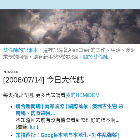
艾倫陳的記事本
。這裡記錄著AlanChen的工作、生活、澳洲
求學的回憶，還有新手爸爸的記錄。
關於艾倫陳
...
7/14/2006
[2006/07/14] 今日大代誌
每天摘要五則, 更多代誌請看
我的HEMiDEMi
聯合新聞網 | 兩岸國際 | 國際萬象 | 澳洲古生物 惡
魔鴨、肉食袋鼠…
不知道回去前有沒有機會看到整理好的標本啊...
(
標籤:
fun
)
东拉西扯：Google本地与本地化 - 对牛乱弹琴 |