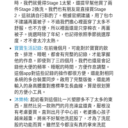
時，我們就覺得Stage 1太緊，還提早幫他買了兩
件Stage 2換洗。我們也有朋友是直接買Stage
2，這就請自行斟酌了。根據官網建議，用了包巾
不建議再蓋被子。不過我們擔心裡面穿了太多不
舒服，也不方便，所以裡面還是只穿棉衣，再蓋
被子。挑選時除了年紀，也記得依照季節挑選厚
度，才不會太冷太熱。
寶寶生活記錄
: 在前幾個月，可能對於寶寶的飲
食、排泄、睡眠，都會有完整的記錄，才能掌握
他的作息。即使到了三四個月，我們也還是會記
錄他大便的頻率、睡眠的時間，方便作息調整。
這個app對這些記錄的操作都很方便，還能對相同
系統的多台裝置同步。啟用了完整版後，還能將
輸入的身高體重對應標準生長曲線，算是很划算
的方便小工具。
沐樂椅
: 起初看到這個比一片塑膠多不了太多的東
西，居然比另一款熱門的月亮澡盆還貴，壓根沒
有考慮要買。直到出月子中心前，老婆擔心孩子
越來越重，將來不好幫他洗屁股了，才為了洗屁
股的功能而買。雖然至今都沒有真的拿來洗屁