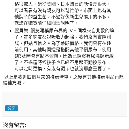
格很驚人，能從美國、日本購買的話價差很大，
可以看看有沒有親友可以幫忙帶。市面上也有其
他牌子的益生菌，不過好像新生兒能用的不多，
就請在購買前仔細閱讀說明了。
麗貝樂: 網友暱稱尿布界的LV。同樣來自北歐的牌
子，許多網友都說吸收力超強。我們沒有實際測
試，但姑且信之。為了兼顧價格，我們只有在睡
前使用，其他時間還是搭配其他平價尿布。使用
到3號時會有點不習慣，因為已經沒有尿濕顯示線
了。不過這時候孩子也已經不用那麼勤換尿布，
可以定時更換，有沒有顯示也就沒那麼重要了。
以上是我近四個月來的推薦清單，之後有其他推薦用品再陸
續補充囉。
分享
沒有留言: