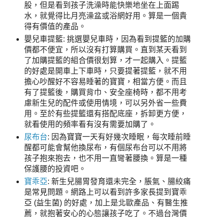
股，但是看到孩子洗澡時能快樂地坐在上面踢
水，就覺得比月亮澡盆或浴網好用。算是一個貴
得有價值的產品。
嬰兒車提籃: 挑選嬰兒車時，因為看到提籃的加購
價都不便宜，所以沒有打算購買。直到某天看到
了加購提籃的組合價很划算，才一起購入。提籃
的好處是開車上下車時，只要提著提籃，就不用
擔心吵醒好不容易睡著的寶寶，相當方便。而且
有了提籃後，購買背巾、安全座椅時，都不用考
慮新生兒的配件或使用情境，可以另外省一些費
用。至於有些提籃還有搭配底座，拆卸更方便，
就看使用的頻率看有沒有需要加購了。
尿布台
: 因為寶寶一天有好幾次睡眠，每次睡前睡
醒都可能會幫他換尿布，有個尿布台可以不用將
孩子抱來抱去，也不用一直彎著腰換。算是一種
保護腰的投資吧。
寶乖亞
: 新生兒腸胃發育還未完全，脹氣、腸絞痛
是常見問題。網路上可以看到許多家長提到寶乖
亞 (益生菌) 的好處，加上是北歐產品、有醫生推
薦，就抱著安心的心態讓孩子吃了。不過台灣價