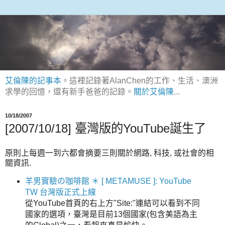
艾倫陳的記事本
。這裡記錄著AlanChen的工作、生活、澳洲
求學的回憶，還有新手爸爸的記錄。
關於艾倫陳
...
10/18/2007
[2007/10/18] 臺灣版的YouTube誕生了
原則上每週一到六都會摘要三則關於網路, 科技, 或社會的相
關資訊.
羊男實驗の咖啡館 ＊ [ METAMUSE ]: YouTube
TW 台灣版正式上線
從YouTube首頁的右上方"Site:"連結可以看到不同
國家的選項，臺灣是目前13個國家(包含美語為主