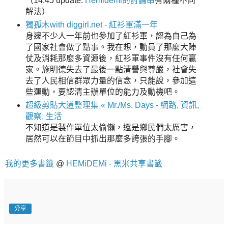
（14:45 update:
Hemidemi的討論串
有兩種不同
解法）
獨孤木with diggirl.net - 紅衫軍滿一年
身邊不少人一年前也參加了紅衫軍，認為自己為
了國家社會做了點事。我在想，動員了那麼大陣
仗及消耗那麼多資源後，紅衫軍事件沒有任何贏
家。施明德失去了最後一點清譽與尊嚴，社會失
去了人民相信群眾力量的信念，只能說，參加這
些運動，要認清主辦單位的能力及動機吧。
超級剪貼大道整理集 « Mr./Ms. Days - 網路, 資訊,
觀察, 生活
不知道是製作單位太偷懶，還是鄉民們太厲害，
居然可以在節目中抓出那麼多誇張的手腳。
我的更多書籤
@
HEMiDEMi - 黑米共享書籤
分享