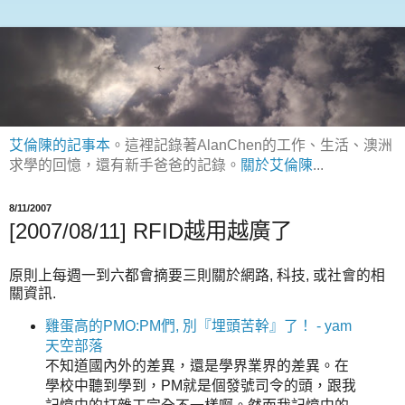
艾倫陳的記事本
。這裡記錄著AlanChen的工作、生活、澳洲
求學的回憶，還有新手爸爸的記錄。
關於艾倫陳
...
8/11/2007
[2007/08/11] RFID越用越廣了
原則上每週一到六都會摘要三則關於網路, 科技, 或社會的相
關資訊.
雞蛋高的PMO:PM們, 別『埋頭苦幹』了！ - yam
天空部落
不知道國內外的差異，還是學界業界的差異。在
學校中聽到學到，PM就是個發號司令的頭，跟我