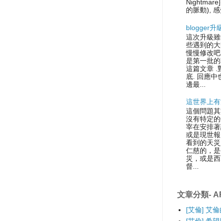
Nightmare
的脈動), 感
blogger
這次升級雖
些遇到的大
慢慢修改吧.
是第一批的
這篇文章 
底. 回應中
邊最...
這世界上有
這個問題其
沒有特定的
宰在安排著
或是現世報
看到的天災
仁慈的，是
災，或是西
督...
文章分類- AR
[艾倫] 艾