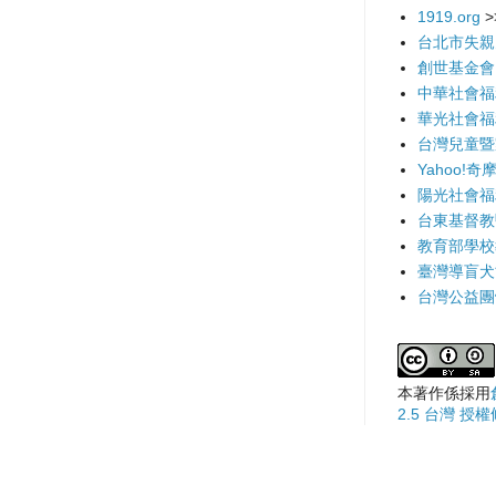
1919.org
>
台北市失親
創世基金會
中華社會福
華光社會福
台灣兒童暨
Yahoo!奇
陽光社會福
台東基督教
教育部學校
臺灣導盲犬
台灣公益團
本著作係採用
2.5 台灣 授