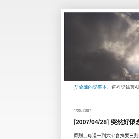
艾倫陳的記事本
。這裡記錄著A
4/28/2007
[2007/04/28] 突
原則上每週一到六都會摘要三則關