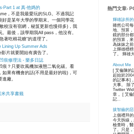
art 1 at 真‧他媽的
熱門文章- P
ame，不是我最愛玩的SLG。不過我記
輝雄診所的
剛好是某年大學的學期末。一個同學花
雖然公司每
敝校沒有宿網，秘笈更新也慢得多)，我
地、預算，
最後，該學期我All pass，他沒有。
鏡的部分都
急著吃棉花糖"的道理了。
的預算，來
為妹妹之前
 Lining Up Summer Ads
上輝雄標榜
be影片就要開始有廣告了。
了。 輝雄
痕修理法 - 樂多日誌
About Me
凹痕？只要吹風機加液態二氧化碳。看
[ 艾倫陳的
如果有機會的話(不用是最好的啦)，可
起始於200
要進廠。
的記事本]
大事。 除
Twitter
- 黑米共享書籤
章 。[ 艾
記...
拔智齒的惡
上個禮拜的
今天拆線，
檢查時，醫
了。只是，