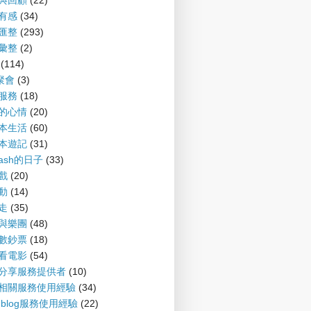
望與回顧
(22)
聞有感
(34)
摘匯整
(293)
摘彙整
(2)
(114)
G聚會
(3)
會服務
(18)
備的心情
(20)
爾本生活
(60)
爾本遊記
(31)
nash的日子
(33)
遊戲
(20)
運動
(14)
趴走
(35)
樂與樂團
(48)
財數鈔票
(18)
書看電影
(54)
案分享服務提供者
(10)
log相關服務使用經驗
(34)
P-blog服務使用經驗
(22)