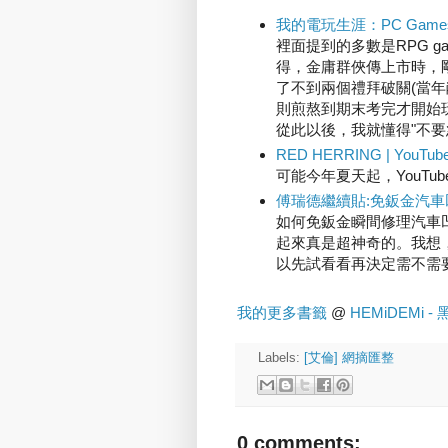
我的電玩生涯：PC Games‧P
裡面提到的多數是RPG g
得，金庸群俠傳上市時，
了不到兩個禮拜破關(當年
則煎熬到期末考完才開始玩。
從此以後，我就懂得"不要
RED HERRING | YouTube
可能今年夏天起，YouTu
傅瑞德繼續貼:免鈑金汽車凹
如何免鈑金瞬間修理汽車
起來真是超神奇的。我想，
以先試看看再決定需不需
我的更多書籤
@
HEMiDEMi 
Labels:
[艾倫] 網摘匯整
0 comments: