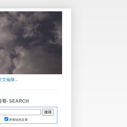
於艾倫陳
...
哥- SEARCH
所有站內文章