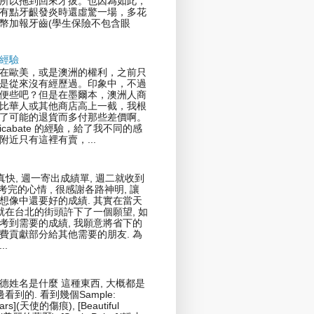
所以拖到回來才拔。也因為如此，
有點牙齦發炎時還虛驚一場，多花
幣加報牙齒(學生保險不包含眼
經驗
在歐美，或是澳洲的權利，之前只
是從來沒有經歷過。印象中，不過
便些吧？但是在墨爾本，澳洲人商
比華人或其他商店高上一截，我根
了可能的退貨而多付那些差價啊。
icabate 的經驗，給了我不同的感
附近只有這裡有賣，...
真快, 週一寄出成績單, 週二就收到
剛考完的心情 , 很感謝各路神明, 讓
想像中還要好的成績. 其實在當天
我就在台北的街頭許下了一個願望, 如
考到需要的成績, 我願意將省下的
費貢獻部分給其他需要的朋友. 為
..
德姓名是什麼 這種東西, 大概都是
邊看到的. 看到幾個Sample:
cars](天使的傷痕), [Beautiful