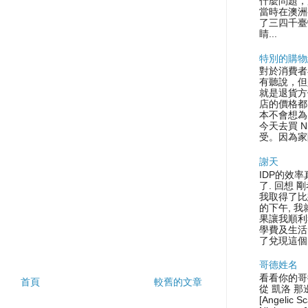
什麼問題，
當時在澳洲
了三四千臺
睛...
特別的購物
對於消費者
有聽說，但
就是退貨方
店的價格都
本不會想為
今天去買 N
受。因為家
謝天
IDP的效率
了. 回想 
我取得了比
的下午, 
果讓我順利
學費及生活
了兌現這個.
哥德姓名
看看你的哥
首頁
較舊的文章
從 凱洛 那
[Angelic S