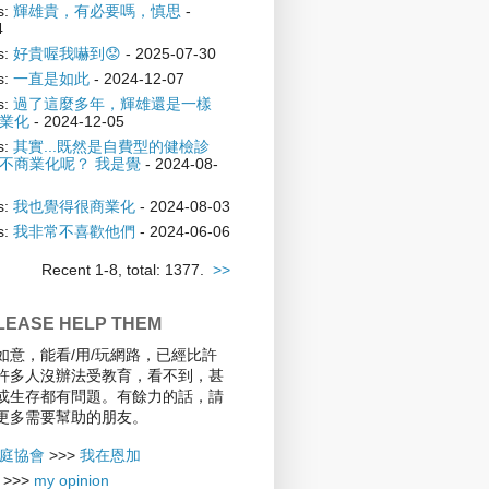
s:
輝雄貴，有必要嗎，慎思
-
4
s:
好貴喔我嚇到😟
- 2025-07-30
s:
一直是如此
- 2024-12-07
s:
過了這麼多年，輝雄還是一樣
業化
- 2024-12-05
s:
其實...既然是自費型的健檢診
不商業化呢？ 我是覺
- 2024-08-
s:
我也覺得很商業化
- 2024-08-03
s:
我非常不喜歡他們
- 2024-06-06
Recent 1-8, total: 1377.
>>
EASE HELP THEM
如意，能看/用/玩網路，已經比許
許多人沒辦法受教育，看不到，甚
或生存都有問題。有餘力的話，請
更多需要幫助的朋友。
庭協會
>>>
我在恩加
>>>
my opinion