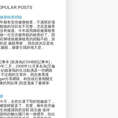
OPULAR POSTS
健康檢查經驗
年都有安排健康檢查，不過限於場
能做的項目並不完整，尤其是腸胃
沒有做過。今年就用婚前健康檢查
做一次完含腸胃鏡的檢查好了。因
在輝雄做健康檢查的經驗不錯，加
的是 腸鏡專家 ，我也就決定是他
大腸鏡，最吸引我的地方是...
記事本 ]前身為[CGHB的記事本]，
4年二月，2006年11月更名為[艾倫
，紀錄著我的生活點滴及一些網路
了不定期的文章外，我也會透過
 Widget分享網路、科技或社會相關文
倫陳的剪貼簿 ]則是蒐集了書摘筆
夢
今天，去把左邊下顎的智齒拔了，
總算輕鬆多了。其實，兩年前牙齒
生就建議我把這顆 阻生齒 拔掉
當時距離出國只有一個禮拜，怕出