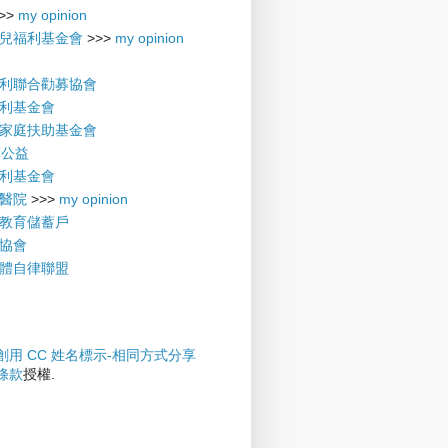
>>
my opinion
兒福利基金會
>>>
my opinion
利聯合勸募協會
利基金會
家庭扶助基金會
摩公益
利基金會
醫院
>>>
my opinion
教育儲蓄戶
協會
體自律聯盟
創用 CC 姓名標示-相同方式分享
權條款
授權.