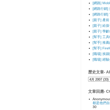
[網路] Mo
[網路行銷]
[網路行銷] 電
[親子] 產前
[親子] 給
[親子] 學
[幫手] 工
[幫手] 推薦的F
[幫手] Fir
[職場] 挨
[職場] 經
歷史文章- AR
文章回應- C
Anonymou
都是他們自
30