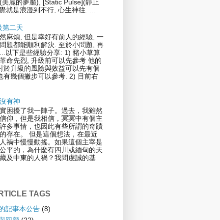
](美麗的夢靨), [Static Pulse](靜止
覺就是浪漫到不行, 心生神往. ...
升級第二天
然麻煩, 但是幸好有前人的經驗, 一
問題都能順利解決. 至於小問題, 再
..以下是些經驗分享: 1) 豬小草算
革命先烈, 升級前可以先參考 他的
.對於升級的風險與效益可以先有個
也有幾個撇步可以參考. 2) 目前右
沒有神
實困擾了我一陣子。過去，我雖然
信仰，但是我相信，冥冥中有個主
許多事情，也因此有些所謂的奇蹟
的存在。 但是這個想法，在最近
人禍中慢慢動搖。如果這個主宰是
公平的，為什麼有四川或緬甸的天
藏及中東的人禍？我問虔誠的基
TICLE TAGS
倫的記事本公告
(8)