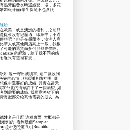
所以拖到回來才拔。也因為如此，
有點牙齦發炎時還虛驚一場，多花
幣加報牙齒(學生保險不包含眼
經驗
在歐美，或是澳洲的權利，之前只
是從來沒有經歷過。印象中，不過
便些吧？但是在墨爾本，澳洲人商
比華人或其他商店高上一截，我根
了可能的退貨而多付那些差價啊。
icabate 的經驗，給了我不同的感
附近只有這裡有賣，...
真快, 週一寄出成績單, 週二就收到
剛考完的心情 , 很感謝各路神明, 讓
想像中還要好的成績. 其實在當天
我就在台北的街頭許下了一個願望, 如
考到需要的成績, 我願意將省下的
費貢獻部分給其他需要的朋友. 為
..
德姓名是什麼 這種東西, 大概都是
邊看到的. 看到幾個Sample:
cars](天使的傷痕), [Beautiful