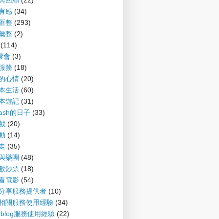
望與回顧
(22)
聞有感
(34)
摘匯整
(293)
摘彙整
(2)
(114)
G聚會
(3)
會服務
(18)
備的心情
(20)
爾本生活
(60)
爾本遊記
(31)
nash的日子
(33)
遊戲
(20)
運動
(14)
趴走
(35)
樂與樂團
(48)
財數鈔票
(18)
書看電影
(54)
案分享服務提供者
(10)
log相關服務使用經驗
(34)
P-blog服務使用經驗
(22)