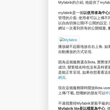
Myfabrik的介紹, 他提供了myfabr
myfabrik是一個
以使用者為中心
管理的介面. 使用者可以上傳不同格
以自由切換公開/不公開的設定.
網址一次看到所有的公開檔案,
播放鍵不起眼地放在右上角. 如
自動播放的方式呈現.
因為這個服務還在Beta, 實際
成功, 變更檔名時也沒有及時更新
是能正常呈現. 如果你想看看這
網頁
.
現在這個服務限時開放Beta us
上傳/下載, 想嚐鮮的朋友可以
申
不過我覺得Myfabrik更殺手級
Myfabrik lite是以檔案為中心
.