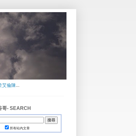
於艾倫陳
...
哥- SEARCH
所有站內文章