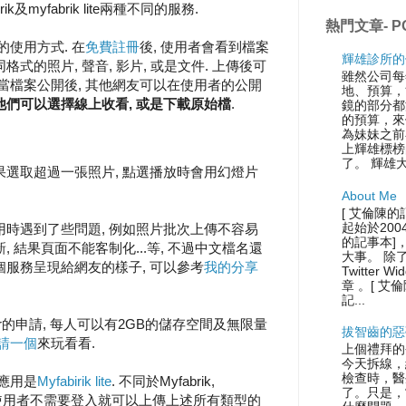
ik及myfabrik lite兩種不同的服務.
熱門文章- P
的使用方式. 在
免費註冊
後, 使用者會看到檔案
輝雄診所的
式的照片, 聲音, 影片, 或是文件. 上傳後可
雖然公司每
 當檔案公開後, 其他網友可以在使用者的公開
地、預算，
他們可以選擇線上收看, 或是下載原始檔
.
鏡的部分都
的預算，來
為妹妹之前
上輝雄標榜
了。 輝雄
果選取超過一張照片, 點選播放時會用幻燈片
About Me
[ 艾倫陳的
起始於200
使用時遇到了些問題, 例如照片批次上傳不容易
的記事本]
, 結果頁面不能客制化...等, 不過中文檔名還
大事。 除
個服務呈現給網友的樣子, 可以參考
我的分享
Twitter
章 。[ 艾
記...
er的申請, 每人可以有2GB的儲存空間及無限量
拔智齒的惡
請一個
來玩看看.
上個禮拜的
今天拆線，
檢查時，醫
的應用是
Myfabirik lite
. 不同於Myfabrik,
了。只是，
 使用者不需要登入就可以上傳上述所有類型的