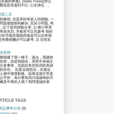
](美麗的夢靨), [Static Pulse](靜止
覺就是浪漫到不行, 心生神往. ...
升級第二天
然麻煩, 但是幸好有前人的經驗, 一
問題都能順利解決. 至於小問題, 再
..以下是些經驗分享: 1) 豬小草算
革命先烈, 升級前可以先參考 他的
.對於升級的風險與效益可以先有個
也有幾個撇步可以參考. 2) 目前右
沒有神
實困擾了我一陣子。過去，我雖然
信仰，但是我相信，冥冥中有個主
許多事情，也因此有些所謂的奇蹟
的存在。 但是這個想法，在最近
人禍中慢慢動搖。如果這個主宰是
公平的，為什麼有四川或緬甸的天
藏及中東的人禍？我問虔誠的基
TICLE TAGS
倫的記事本公告
(8)