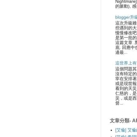
Nightmare
的脈動), 感
blogger
這次升級雖
些遇到的大
慢慢修改吧.
是第一批的
這篇文章 
底. 回應中
邊最...
這世界上有
這個問題其
沒有特定的
宰在安排著
或是現世報
看到的天災
仁慈的，是
災，或是西
督...
文章分類- AR
[艾倫] 艾