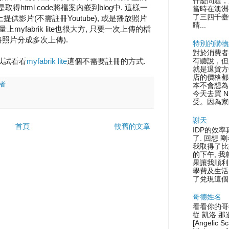
什麼問題，
是取得html code將檔案內嵌到blog中. 這樣一
當時在澳洲
了三四千臺
供影片(不需註冊Youtube), 或是播放照片
睛...
 在容量上myfabrik lite也很大方, 只要一次上傳的檔
將照片分成多次上傳).
特別的購物
對於消費者
以試看看
myfabrik lite
這個不需要註冊的方式.
有聽說，但
就是退貨方
店的價格都
者
本不會想為
今天去買 N
受。因為家
謝天
首頁
較舊的文章
IDP的效率
了. 回想 
我取得了比
的下午, 
果讓我順利
學費及生活
了兌現這個.
哥德姓名
看看你的哥
從 凱洛 那
[Angelic S