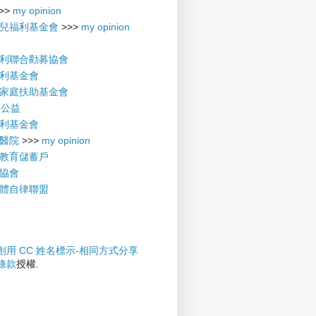
>>
my opinion
兒福利基金會
>>>
my opinion
利聯合勸募協會
利基金會
家庭扶助基金會
摩公益
利基金會
醫院
>>>
my opinion
教育儲蓄戶
協會
體自律聯盟
創用 CC 姓名標示-相同方式分享
權條款
授權.