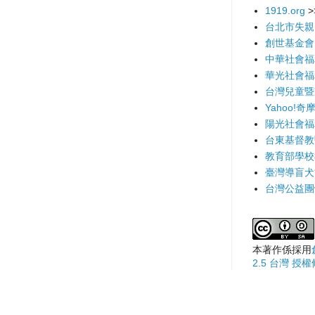
1919.org
>
台北市失親
創世基金會
中華社會福
華光社會福
台灣兒童暨
Yahoo!奇
陽光社會福
台東基督教
教育部學校
臺灣導盲犬
台灣公益團
本著作係採用
2.5 台灣 授