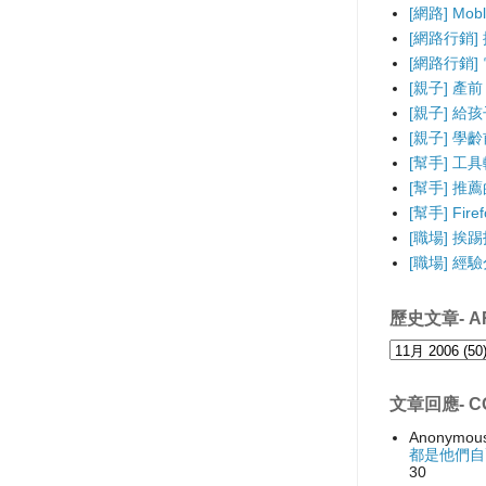
[網路] Mo
[網路行銷]
[網路行銷] 電
[親子] 產前
[親子] 給
[親子] 學
[幫手] 工
[幫手] 推薦的F
[幫手] Fir
[職場] 挨
[職場] 經
歷史文章- AR
文章回應- C
Anonymou
都是他們自
30