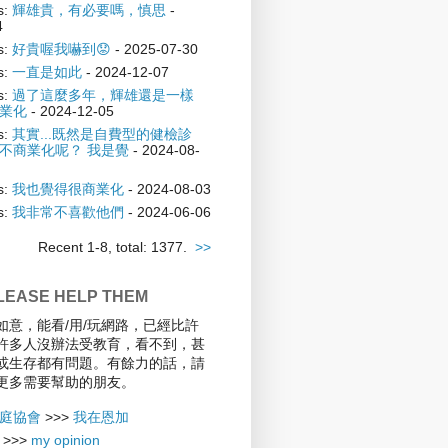
s:
輝雄貴，有必要嗎，慎思
-
4
s:
好貴喔我嚇到😟
- 2025-07-30
s:
一直是如此
- 2024-12-07
s:
過了這麼多年，輝雄還是一樣
業化
- 2024-12-05
s:
其實...既然是自費型的健檢診
不商業化呢？ 我是覺
- 2024-08-
s:
我也覺得很商業化
- 2024-08-03
s:
我非常不喜歡他們
- 2024-06-06
Recent 1-8, total: 1377.
>>
EASE HELP THEM
如意，能看/用/玩網路，已經比許
許多人沒辦法受教育，看不到，甚
或生存都有問題。有餘力的話，請
更多需要幫助的朋友。
庭協會
>>>
我在恩加
>>>
my opinion