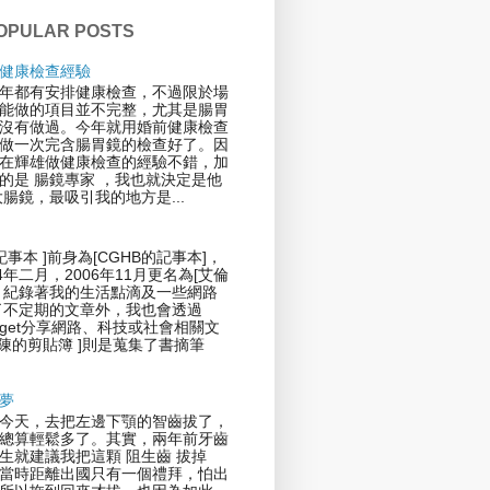
OPULAR POSTS
健康檢查經驗
年都有安排健康檢查，不過限於場
能做的項目並不完整，尤其是腸胃
沒有做過。今年就用婚前健康檢查
做一次完含腸胃鏡的檢查好了。因
在輝雄做健康檢查的經驗不錯，加
的是 腸鏡專家 ，我也就決定是他
大腸鏡，最吸引我的地方是...
記事本 ]前身為[CGHB的記事本]，
4年二月，2006年11月更名為[艾倫
，紀錄著我的生活點滴及一些網路
了不定期的文章外，我也會透過
 Widget分享網路、科技或社會相關文
倫陳的剪貼簿 ]則是蒐集了書摘筆
夢
今天，去把左邊下顎的智齒拔了，
總算輕鬆多了。其實，兩年前牙齒
生就建議我把這顆 阻生齒 拔掉
當時距離出國只有一個禮拜，怕出