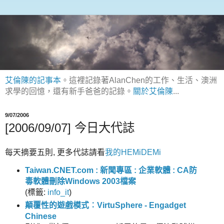
艾倫陳的記事本
。這裡記錄著AlanChen的工作、生活、澳洲
求學的回憶，還有新手爸爸的記錄。
關於艾倫陳
...
9/07/2006
[2006/09/07] 今日大代誌
每天摘要五則, 更多代誌請看
我的HEMiDEMi
Taiwan.CNET.com : 新聞專區 : 企業軟體 : CA防
毒軟體刪除Windows 2003檔案
(
標籤:
info_it
)
顛覆性的遊戲模式︰VirtuSphere - Engadget
Chinese