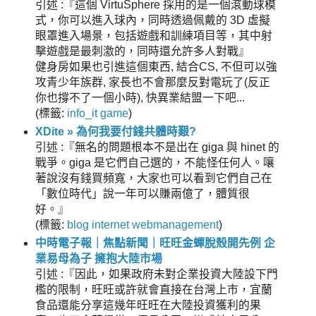
引述 :『這個 VirtuSphere 採用的是一個滾動球模
式，你可以進入球內，同時透過佩戴的 3D 虛擬
眼罩進入場景，包括遊戲和訓練項目等，其中射
擊遊戲是最刺激的，同時還允許多人對戰』
健身房如果也引進這個東西, 結合CS, 不但可以強
攻青少年族群, 家長也不會那麼反對電玩了(反正
你也撐不了一個小時), 快異業結盟一下吧...
(
標籤:
info_it
game
)
XDite » 為何我要付錢共體時艱?
引述 :『無名的問題根本不是出在 giga 與 hinet 的
戰爭。giga 是它們自己選的，不能怪任何人。嚷
著說沒有錢買頻寬，大家也可以看到它們自己在
「數位時代」說一年可以賺兩億了，體質很
好。』
(
標籤:
blog
internet
webmanagement
)
中時電子報｜焦點新聞｜旺旺金蟬脫殼開先例 企
業易母為子 擁抱大陸市場
引述 :『因此，如果政府未對企業投資大陸設下門
檻的限制，旺旺或許就會直接在台灣上市，宜蘭
食品還能分享這幾年旺旺在大陸投資獲利的果