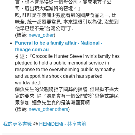
實，也不會落得從一個母公司，變成地方子公
司，還出現大幅減資的窘境。』
唉, 旺旺是在澳洲少數能看到的國產食品之一, 比
味全, 統一都還要常見. 本來還很引以為傲, 沒想到
他早已經不是"台灣公司"了.
(
標籤:
news_other
)
Funeral to be a family affair - National -
theage.com.au
引述 :『Crocodile Hunter Steve Irwin's family has
pledged to hold a public memorial service in
response to the overwhelming public sympathy
and support his shock death has sparked
worldwide.』
鱷魚先生的父親婉拒了國葬的提議, 但是拗不過大
家的要求, 除了還是會有一個公開的追思儀式讓民
眾參加. 鱷魚先生真的是澳洲國寶啊...
(
標籤:
news_other
others
)
我的更多書籤
@
HEMiDEMi - 共享書籤