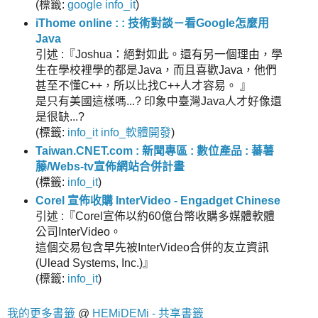
(
標籤:
google
info_it
)
iThome online : : 技術對談－看Google怎麼用
Java
引述 :『Joshua：絕對如此。還有另一個理由，學
生在學校裡學的都是Java，而且喜歡Java，他們
甚至不懂C++，所以比找C++人才容易。 』
是只有美國這樣嗎...? 印象中臺灣Java人才好像還
是很缺...?
(
標籤:
info_it
info_軟體開發
)
Taiwan.CNET.com : 新聞專區 : 數位產品 : 蕃薯
藤/Webs-tv宣佈網站合併計畫
(
標籤:
info_it
)
Corel 宣佈收購 InterVideo - Engadget Chinese
引述 :『Corel宣佈以約60億台幣收購多媒體軟體
公司InterVideo。
這個交易包含早先被InterVideo合併的友立資訊
(Ulead Systems, Inc.)』
(
標籤:
info_it
)
我的更多書籤
@
HEMiDEMi - 共享書籤