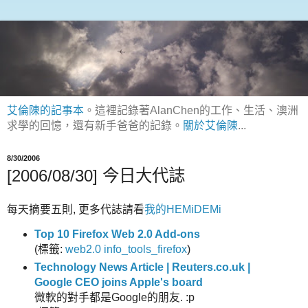
艾倫陳的記事本
。這裡記錄著AlanChen的工作、生活、澳洲
求學的回憶，還有新手爸爸的記錄。
關於艾倫陳
...
8/30/2006
[2006/08/30] 今日大代誌
每天摘要五則, 更多代誌請看
我的HEMiDEMi
Top 10 Firefox Web 2.0 Add-ons
(
標籤:
web2.0
info_tools_firefox
)
Technology News Article | Reuters.co.uk |
Google CEO joins Apple's board
微軟的對手都是Google的朋友. :p