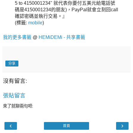
5 to 4150001234" 就代表你要付五美元給電話號
碼是4150001234的朋友)，PayPal就會立刻回call
確認密碼並執行交易。』
(
標籤:
mobile
)
我的更多書籤
@
HEMiDEMi - 共享書籤
分享
沒有留言:
張貼留言
來了就聊兩句吧:
‹
›
首頁