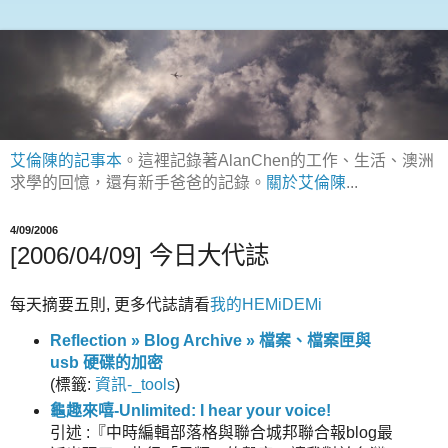
艾倫陳的記事本
。這裡記錄著AlanChen的工作、生活、澳洲
求學的回憶，還有新手爸爸的記錄。
關於艾倫陳
...
4/09/2006
[2006/04/09] 今日大代誌
每天摘要五則, 更多代誌請看
我的HEMiDEMi
Reflection » Blog Archive » 檔案、檔案匣與
usb 硬碟的加密
(
標籤:
資訊-_tools
)
龜趣來嘻-Unlimited: I hear your voice!
引述 :『中時編輯部落格與聯合城邦聯合報blog最