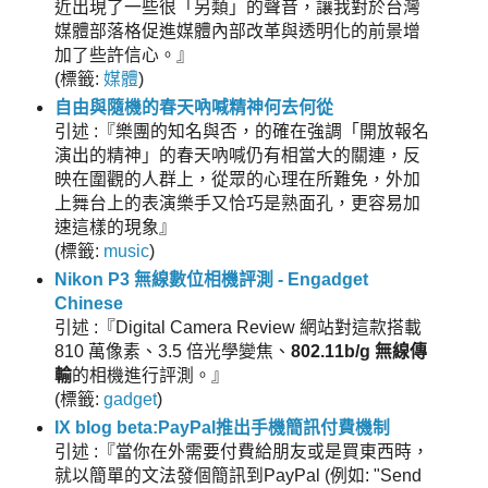
近出現了一些很「另類」的聲音，讓我對於台灣
媒體部落格促進媒體內部改革與透明化的前景增
加了些許信心。』
(
標籤:
媒體
)
自由與隨機的春天吶喊精神何去何從
引述 :『樂團的知名與否，的確在強調「開放報名
演出的精神」的春天吶喊仍有相當大的關連，反
映在圍觀的人群上，從眾的心理在所難免，外加
上舞台上的表演樂手又恰巧是熟面孔，更容易加
速這樣的現象』
(
標籤:
music
)
Nikon P3 無線數位相機評測 - Engadget
Chinese
引述 :『Digital Camera Review 網站對這款搭載
810 萬像素、3.5 倍光學變焦、
802.11b/g 無線傳
輸
的相機進行評測。』
(
標籤:
gadget
)
IX blog beta:PayPal推出手機簡訊付費機制
引述 :『當你在外需要付費給朋友或是買東西時，
就以簡單的文法發個簡訊到PayPal (例如: "Send