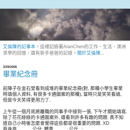
艾倫陳的記事本
。這裡記錄著AlanChen的工作、生活、澳洲
求學的回憶，還有新手爸爸的記錄。
關於艾倫陳
...
3/29/2006
畢業紀念冊
前陣子在金石堂看到成堆的畢業紀念冊(對, 那種小學生畢業
時填個人資料, 有很多卡通圖案的那種), 當時只是笑笑看過,
但是今天笑得更用力了.
上午從一個月底將離職的同事手中接到一張, 下午才開始填寫.
除了花花綠綠的卡通圖案外, 還看到許多有趣的問題. 真不知
道自己小時後怎麼會覺得這些都是很重要的問題. XD
我身高______公分, 體重______公斤...;