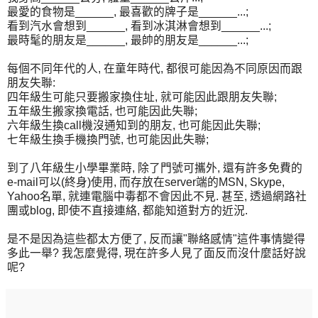
最愛的食物是______, 最喜歡的牌子是______...;
看到汽水會想到______, 看到冰淇淋會想到______...;
最時髦的朋友是______, 最帥的朋友是______...;
每個不同年代的人, 在童年時代, 都很可能因為不同原因而跟
朋友失聯:
四年級生可能只要搬家換住址, 就可能因此跟朋友失聯;
五年級生搬家換電話, 也可能因此失聯;
六年級生換call機沒通知到的朋友, 也可能因此失聯;
七年級生換手機換門號, 也可能因此失聯;
到了八年級生小學畢業時, 除了門號可攜外, 還有許多免費的
e-mail可以(終身)使用, 而存放在server端的MSN, Skype,
Yahoo名單, 就連電腦中毒都不會因此不見. 甚至, 透過網路社
團或blog, 即使不直接連絡, 都能知道對方的近況.
是不是因為這些都太方便了, 反而讓"聯絡感情"這件事情變得
多此一舉? 我怎麼覺得, 現在許多人見了面反而沒什麼話好說
呢?