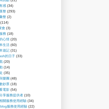
望與回顧
(22)
聞有感
(34)
摘匯整
(293)
摘彙整
(2)
(114)
G聚會
(3)
會服務
(18)
備的心情
(20)
爾本生活
(60)
爾本遊記
(31)
nash的日子
(33)
遊戲
(20)
運動
(14)
趴走
(35)
樂與樂團
(48)
財數鈔票
(18)
書看電影
(54)
案分享服務提供者
(10)
log相關服務使用經驗
(34)
P-blog服務使用經驗
(22)