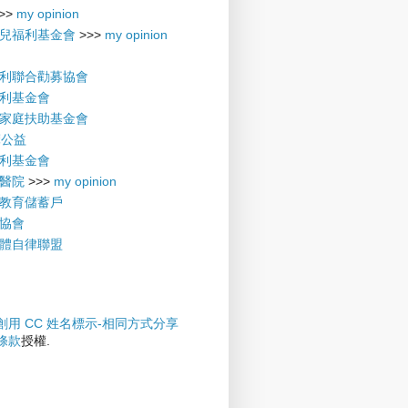
>>
my opinion
兒福利基金會
>>>
my opinion
利聯合勸募協會
利基金會
家庭扶助基金會
摩公益
利基金會
醫院
>>>
my opinion
教育儲蓄戶
協會
體自律聯盟
創用 CC 姓名標示-相同方式分享
權條款
授權.