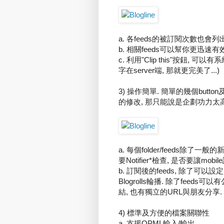
a. 各feeds的被訂閱次數也會
b. 相關feeds可以幫你更迅速
c. 利用"Clip this"按鈕,
字在server端, 那就更完美了...)
3) 操作簡單. 簡單的幾個butt
的修改, 那只能說是企劃功力太
a. 每個folder/feeds除了
要Notifier*檢查, 是否要讓mobile設
b. 訂閱後的feeds, 除了可
Blogrolls輪播. 除了feeds可
結, 也有獨立的URL與朋友分享.
4) 標準及方便的檔案關聯性
a. 支援OPML輸入/輸出