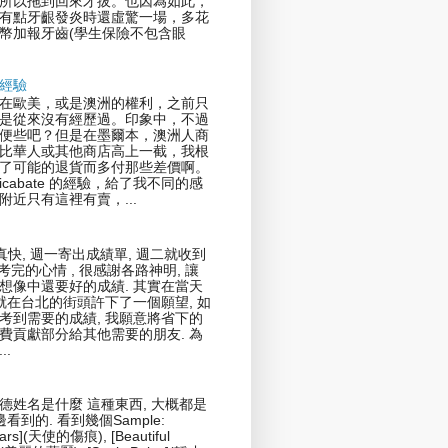
所以拖到回來才拔。也因為如此，
有點牙齦發炎時還虛驚一場，多花
幣加報牙齒(學生保險不包含眼
經驗
在歐美，或是澳洲的權利，之前只
是從來沒有經歷過。印象中，不過
便些吧？但是在墨爾本，澳洲人商
比華人或其他商店高上一截，我根
了可能的退貨而多付那些差價啊。
icabate 的經驗，給了我不同的感
附近只有這裡有賣，...
真快, 週一寄出成績單, 週二就收到
剛考完的心情 , 很感謝各路神明, 讓
想像中還要好的成績. 其實在當天
我就在台北的街頭許下了一個願望, 如
考到需要的成績, 我願意將省下的
費貢獻部分給其他需要的朋友. 為
..
德姓名是什麼 這種東西, 大概都是
邊看到的. 看到幾個Sample:
cars](天使的傷痕), [Beautiful