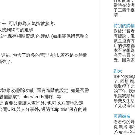
什麼問題，
當時在澳洲
了三四千臺
睛...
列出來, 可以做為人氣指數參考.
特別的購物
有效找到網海的遺珠.
對於消費者
 可以有系統地保存相關資訊"的連結"(如果能保留完整文
有聽說，但
就是退貨方
店的價格都
本不會想為
on及連結, 包含了許多的管理功能, 若不是長時間
今天去買 N
受。因為家
高強了.
謝天
IDP的效率
了. 回想 
我取得了比
一般的新增/修改/刪除功能, 還有進階的設定. 如是否需
的下午, 
果讓我順利
備讀取*, folder/feeds排序...等.
學費及生活
以設定是否要公開讓人查詢外, 也可以方便地設定
了兌現這個.
以有公開URL與人分享外, 透過"Clip this"保存的連
哥德姓名
看看你的哥
從 凱洛 那
[Angelic S