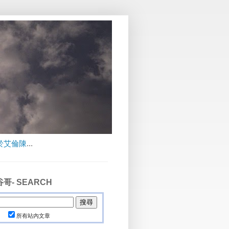
於艾倫陳
...
哥- SEARCH
所有站內文章