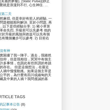
](美麗的夢靨), [Static Pulse](靜止
覺就是浪漫到不行, 心生神往. ...
升級第二天
然麻煩, 但是幸好有前人的經驗, 一
問題都能順利解決. 至於小問題, 再
..以下是些經驗分享: 1) 豬小草算
革命先烈, 升級前可以先參考 他的
.對於升級的風險與效益可以先有個
也有幾個撇步可以參考. 2) 目前右
沒有神
實困擾了我一陣子。過去，我雖然
信仰，但是我相信，冥冥中有個主
許多事情，也因此有些所謂的奇蹟
的存在。 但是這個想法，在最近
人禍中慢慢動搖。如果這個主宰是
公平的，為什麼有四川或緬甸的天
藏及中東的人禍？我問虔誠的基
TICLE TAGS
倫的記事本公告
(8)