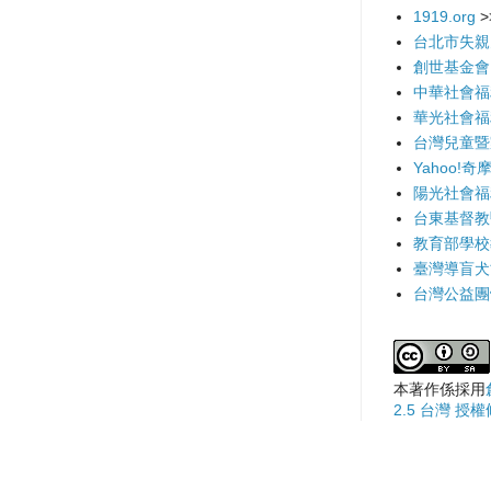
1919.org
>
台北市失親
創世基金會
中華社會福
華光社會福
台灣兒童暨
Yahoo!奇
陽光社會福
台東基督教
教育部學校
臺灣導盲犬
台灣公益團
本著作係採用
2.5 台灣 授