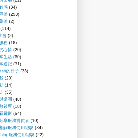
望與回顧
(22)
聞有感
(34)
摘匯整
(293)
摘彙整
(2)
(114)
G聚會
(3)
會服務
(18)
備的心情
(20)
爾本生活
(60)
爾本遊記
(31)
nash的日子
(33)
遊戲
(20)
運動
(14)
趴走
(35)
樂與樂團
(48)
財數鈔票
(18)
書看電影
(54)
案分享服務提供者
(10)
log相關服務使用經驗
(34)
P-blog服務使用經驗
(22)