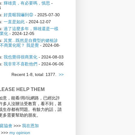
s:
輝雄貴，有必要嗎，慎思
-
4
s:
好貴喔我嚇到😟
- 2025-07-30
s:
一直是如此
- 2024-12-07
s:
過了這麼多年，輝雄還是一樣
業化
- 2024-12-05
s:
其實...既然是自費型的健檢診
不商業化呢？ 我是覺
- 2024-08-
s:
我也覺得很商業化
- 2024-08-03
s:
我非常不喜歡他們
- 2024-06-06
Recent 1-8, total: 1377.
>>
EASE HELP THEM
如意，能看/用/玩網路，已經比許
許多人沒辦法受教育，看不到，甚
或生存都有問題。有餘力的話，請
更多需要幫助的朋友。
庭協會
>>>
我在恩加
>>>
my opinion