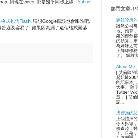
g, map, 到現在video, 都是幾乎同步上線. -
Yahoo!
熱門文章- P
輝雄診所的
格式包含Flash
. 猜想Google應該也會跟進吧,
雖然公司每
越來越普遍及容易了, 如果因為漏了這個格式而落
地、預算，
鏡的部分都
的預算，來
為妹妹之前
上輝雄標榜
了。 輝雄
About Me
[ 艾倫陳的
起始於200
的記事本]
大事。 除
Twitter
章 。[ 艾
記...
拔智齒的惡
上個禮拜的
今天拆線，
檢查時，醫
了。只是，