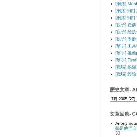
[網路] Mo
[網路行銷]
[網路行銷] 電
[親子] 產前
[親子] 給
[親子] 學
[幫手] 工
[幫手] 推薦的F
[幫手] Fir
[職場] 挨
[職場] 經
歷史文章- AR
文章回應- C
Anonymou
都是他們自
30