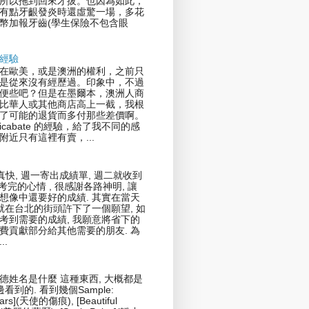
所以拖到回來才拔。也因為如此，
有點牙齦發炎時還虛驚一場，多花
幣加報牙齒(學生保險不包含眼
經驗
在歐美，或是澳洲的權利，之前只
是從來沒有經歷過。印象中，不過
便些吧？但是在墨爾本，澳洲人商
比華人或其他商店高上一截，我根
了可能的退貨而多付那些差價啊。
icabate 的經驗，給了我不同的感
附近只有這裡有賣，...
真快, 週一寄出成績單, 週二就收到
剛考完的心情 , 很感謝各路神明, 讓
想像中還要好的成績. 其實在當天
我就在台北的街頭許下了一個願望, 如
考到需要的成績, 我願意將省下的
費貢獻部分給其他需要的朋友. 為
..
德姓名是什麼 這種東西, 大概都是
邊看到的. 看到幾個Sample:
cars](天使的傷痕), [Beautiful