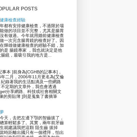
OPULAR POSTS
健康檢查經驗
年都有安排健康檢查，不過限於場
能做的項目並不完整，尤其是腸胃
沒有做過。今年就用婚前健康檢查
做一次完含腸胃鏡的檢查好了。因
在輝雄做健康檢查的經驗不錯，加
的是 腸鏡專家 ，我也就決定是他
大腸鏡，最吸引我的地方是...
記事本 ]前身為[CGHB的記事本]，
4年二月，2006年11月更名為[艾倫
，紀錄著我的生活點滴及一些網路
了不定期的文章外，我也會透過
 Widget分享網路、科技或社會相關文
倫陳的剪貼簿 ]則是蒐集了書摘筆
夢
今天，去把左邊下顎的智齒拔了，
總算輕鬆多了。其實，兩年前牙齒
生就建議我把這顆 阻生齒 拔掉
當時距離出國只有一個禮拜，怕出