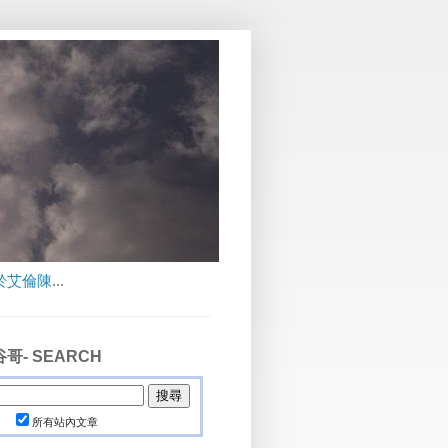
於艾倫陳
...
哥- SEARCH
所有站內文章