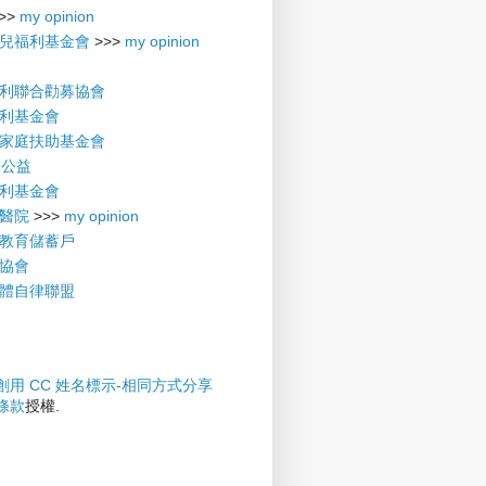
>>
my opinion
兒福利基金會
>>>
my opinion
利聯合勸募協會
利基金會
家庭扶助基金會
摩公益
利基金會
醫院
>>>
my opinion
教育儲蓄戶
協會
體自律聯盟
創用 CC 姓名標示-相同方式分享
權條款
授權.