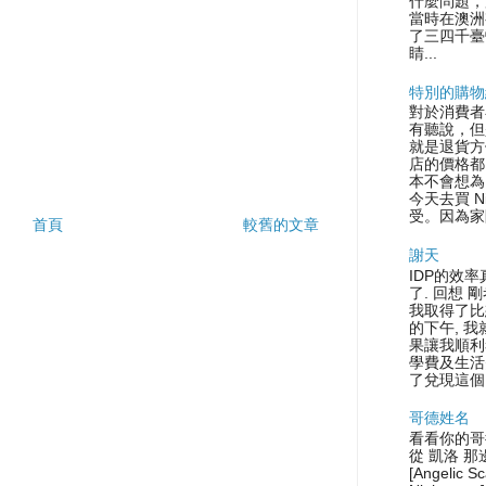
什麼問題，
當時在澳洲
了三四千臺
睛...
特別的購物
對於消費者
有聽說，但
就是退貨方
店的價格都
本不會想為
今天去買 N
受。因為家
首頁
較舊的文章
謝天
IDP的效率
了. 回想 
我取得了比
的下午, 
果讓我順利
學費及生活
了兌現這個.
哥德姓名
看看你的哥
從 凱洛 那
[Angelic S