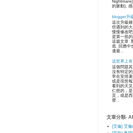
Nightmare
的脈動), 感
blogger
這次升級雖
些遇到的大
慢慢修改吧.
是第一批的
這篇文章 
底. 回應中
邊最...
這世界上有
這個問題其
沒有特定的
宰在安排著
或是現世報
看到的天災
仁慈的，是
災，或是西
督...
文章分類- AR
[艾倫] 艾