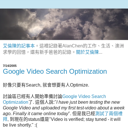
艾倫陳的記事本
。這裡記錄著AlanChen的工作、生活、澳洲
求學的回憶，還有新手爸爸的記錄。
關於艾倫陳
...
7/14/2005
Google Video Search Optimization
好像只要有Search, 就會想要有人Optimize.
討論區已經有人開始準備討論
Google Video Search
Optimization
了. 這個人說:"
I have just been testing the new
Google Video and uploaded my first test-video about a week
ago. Finally it came online today
". 但是我已經
測試了兩個禮
拜
, 到現在的status還是"Video is verified; stay tuned - it will
be live shortly." :(