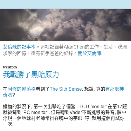
艾倫陳的記事本
。這裡記錄著AlanChen的工作、生活、澳洲
求學的回憶，還有新手爸爸的記錄。
關於艾倫陳
...
6/21/2005
我戰勝了黑暗原力
在
阿修的部落格
看到了
The Sith Sense
, 想說, 真的
有那麼神
奇嗎
?
鐵齒的狀況下, 第一次出擊吃了個鱉, "LCD monitor"在第17題
就被猜到"PC monitor". 但是聽到Vader不斷挑釁的聲音, 腦中
浮現一個地球村老師常掛在嘴中的字眼, 哼, 就用這個再試你
一次.