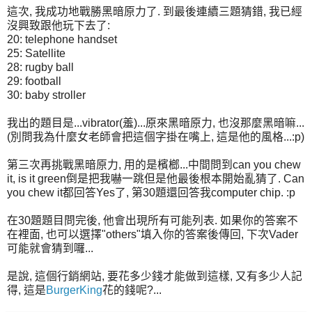
這次, 我成功地戰勝黑暗原力了. 到最後連續三題猜錯, 我已經
沒興致跟他玩下去了:
20: telephone handset
25: Satellite
28: rugby ball
29: football
30: baby stroller
我出的題目是...vibrator(羞)...原來黑暗原力, 也沒那麼黑暗嘛...
(別問我為什麼女老師會把這個字掛在嘴上, 這是他的風格...:p)
第三次再挑戰黑暗原力, 用的是檳榔...中間問到can you chew
it, is it green倒是把我嚇一跳但是他最後根本開始亂猜了. Can
you chew it都回答Yes了, 第30題還回答我computer chip. :p
在30題題目問完後, 他會出現所有可能列表. 如果你的答案不
在裡面, 也可以選擇"others"填入你的答案後傳回, 下次Vader
可能就會猜到囉...
是說, 這個行銷網站, 要花多少錢才能做到這樣, 又有多少人記
得, 這是
BurgerKing
花的錢呢?...