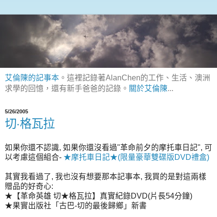
艾倫陳的記事本
。這裡記錄著AlanChen的工作、生活、澳洲
求學的回憶，還有新手爸爸的記錄。
關於艾倫陳
...
5/26/2005
切‧格瓦拉
如果你還不認識, 如果你還沒看過"革命前夕的摩托車日記", 可
以考慮這個組合-
★摩托車日記★(限量豪華雙碟版DVD禮盒)
其實我看過了, 我也沒有想要那本記事本, 我買的是對這兩樣
贈品的好奇心:
★【革命英雄 切★格瓦拉】真實紀錄DVD(片長54分鐘)
★果實出版社「古巴-切的最後歸鄉」新書