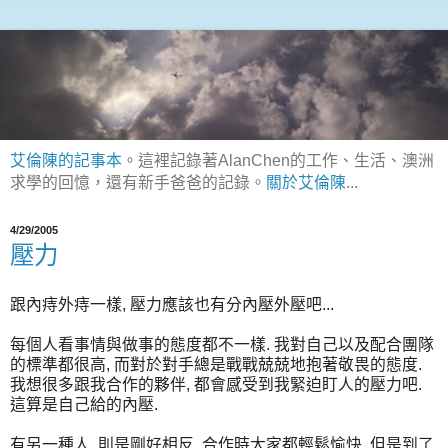
艾倫陳的記事本
。這裡記錄著AlanChen的工作、生活、澳洲
求學的回憶，還有新手爸爸的記錄。
關於艾倫陳
...
4/29/2005
壓力
跟內痔外痔一樣, 壓力應該也有分內壓外壓吧...
每個人看事情與做事的態度都不一樣. 我對自己以及配合團隊
的標準都很高, 而對於對手總是戰戰兢兢地抱著敬畏的態度.
我想很多跟我合作的夥伴, 都會感受到我緊迫盯人的壓力吧.
這算是自己給的內壓.
有另一種人, 則是剛好相反, 合作時大家都輕鬆愉快, 但是到了