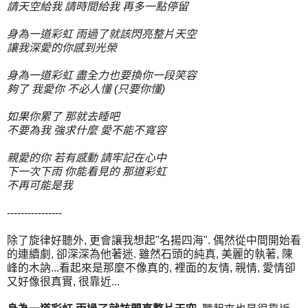
請天空給我 請時間給我 再多一點停留
身為一道彩虹 雨過了就該閃亮整片天空
讓我深愛的你感到光榮
身為一道彩虹 盡全力也要換你一段笑容
夠了 我愛你 不必人懂 (只要你懂)
如果你累了 那就去睡吧
不要為我 強求什麼 愛不能不寬容
親愛的你 若有感動 請牢記在心中
下一次下雨 你能看見的 那道彩虹
不再可能是我
----------------
除了旋律好聽外, 更會讓我想起"名揚四海". 偶然從中間開始看
的連續劇, 卻深深為他著迷. 雖然石頭的純真, 美麗的執著, 陳
峰的木訥...看起來是那麼不像真的, 裡面的友情, 親情, 愛情卻
又好像很真實, 很靠近...