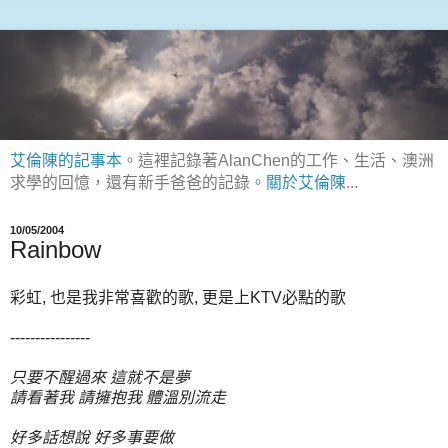
艾倫陳的記事本
。這裡記錄著AlanChen的工作、生活、澳洲
求學的回憶，還有新手爸爸的記錄。
關於艾倫陳
...
10/05/2004
Rainbow
彩虹, 也是我非常喜歡的歌, 更是上KTV必點的歌
----------------
只要不醒過來 這就不是夢
請看著我 請擁抱我 體溫別流走
好多話想說 好多事要做