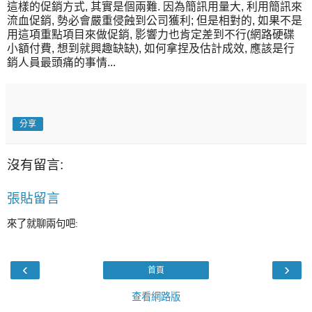
這樣的促銷方式, 其實是個兩難. 因為簡訊用量大, 利用簡訊來
流血促銷, 勢必會嚴重侵蝕到公司獲利; 但是相對的, 如果不是
用這項重點項目來做促銷, 影響力也肯定差到不行(網路硬碟
小額付費, 想到就興趣缺缺), 如何拿捏及估計成效, 應該是行
銷人員最頭痛的事情...
分享
沒有留言:
張貼留言
來了就聊兩句吧:
‹
›
首頁
查看網路版