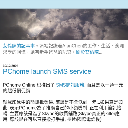
艾倫陳的記事本
。這裡記錄著AlanChen的工作、生活、澳洲
求學的回憶，還有新手爸爸的記錄。
關於艾倫陳
...
10/12/2004
PChome launch SMS service
PChome Online 也推出了
SMS簡訊服務
, 而且是以一通一元
的超低價促銷...
就我印象中的簡訊批發價, 應該是不會低到一元...如果真是如
此, 表示PChome為了推廣自己的小額機制, 正在利用簡訊抬
轎, 主要應該是為了Skype的收費鋪路(Skype真正的killer應
用, 應該是在可以直接撥打手機, 長途/國際電話後).