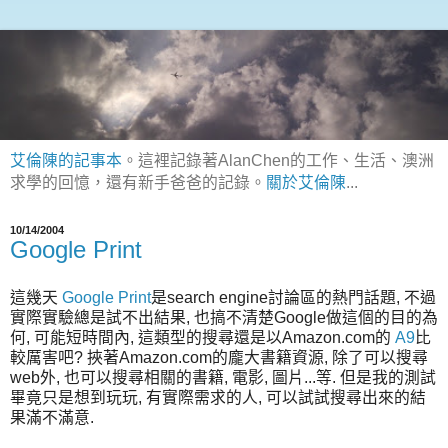
艾倫陳的記事本
。這裡記錄著AlanChen的工作、生活、澳洲
求學的回憶，還有新手爸爸的記錄。
關於艾倫陳
...
10/14/2004
Google Print
這幾天
Google Print
是search engine討論區的熱門話題, 不過
實際實驗總是試不出結果, 也搞不清楚Google做這個的目的為
何, 可能短時間內, 這類型的搜尋還是以Amazon.com的
A9
比
較厲害吧? 挾著Amazon.com的龐大書籍資源, 除了可以搜尋
web外, 也可以搜尋相關的書籍, 電影, 圖片...等. 但是我的測試
畢竟只是想到玩玩, 有實際需求的人, 可以試試搜尋出來的結
果滿不滿意.