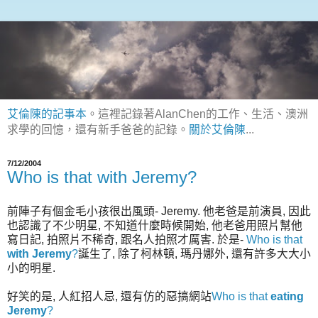
艾倫陳的記事本
。這裡記錄著AlanChen的工作、生活、澳洲
求學的回憶，還有新手爸爸的記錄。
關於艾倫陳
...
7/12/2004
Who is that with Jeremy?
前陣子有個金毛小孩很出風頭- Jeremy. 他老爸是前演員, 因此
也認識了不少明星, 不知道什麼時候開始, 他老爸用照片幫他
寫日記, 拍照片不稀奇, 跟名人拍照才厲害. 於是-
Who is that
with Jeremy
?
誕生了, 除了柯林頓, 瑪丹娜外, 還有許多大大小
小的明星.
好笑的是, 人紅招人忌, 還有仿的惡搞網站
Who is that
eating
Jeremy
?