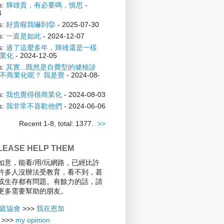
s:
輝雄貴，有必要嗎，慎思
-
4
s:
好貴喔我嚇到😟
- 2025-07-30
s:
一直是如此
- 2024-12-07
s:
過了這麼多年，輝雄還是一樣
業化
- 2024-12-05
s:
其實...既然是自費型的健檢診
不商業化呢？ 我是覺
- 2024-08-
s:
我也覺得很商業化
- 2024-08-03
s:
我非常不喜歡他們
- 2024-06-06
Recent 1-8, total: 1377.
>>
EASE HELP THEM
如意，能看/用/玩網路，已經比許
許多人沒辦法受教育，看不到，甚
或生存都有問題。有餘力的話，請
更多需要幫助的朋友。
庭協會
>>>
我在恩加
>>>
my opinion