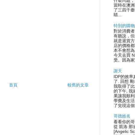
什麼問題，
當時在澳洲
了三四千臺
睛...
特別的購物
對於消費者
有聽說，但
就是退貨方
店的價格都
本不會想為
今天去買 N
受。因為家
謝天
IDP的效率
了. 回想 
首頁
較舊的文章
我取得了比
的下午, 
果讓我順利
學費及生活
了兌現這個.
哥德姓名
看看你的哥
從 凱洛 那
[Angelic S