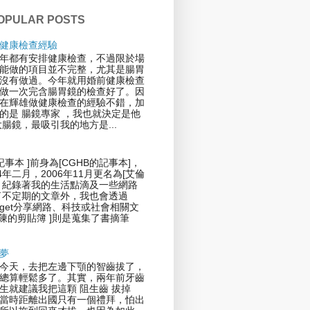
OPULAR POSTS
健康檢查經驗
年都有安排健康檢查，不過限於場
能做的項目並不完整，尤其是腸胃
沒有做過。今年就用婚前健康檢查
做一次完含腸胃鏡的檢查好了。因
在輝雄做健康檢查的經驗不錯，加
的是 腸鏡專家 ，我也就決定是他
大腸鏡，最吸引我的地方是...
記事本 ]前身為[CGHB的記事本]，
4年二月，2006年11月更名為[艾倫
，紀錄著我的生活點滴及一些網路
了不定期的文章外，我也會透過
 Widget分享網路、科技或社會相關文
倫陳的剪貼簿 ]則是蒐集了書摘筆
夢
今天，去把左邊下顎的智齒拔了，
總算輕鬆多了。其實，兩年前牙齒
生就建議我把這顆 阻生齒 拔掉
當時距離出國只有一個禮拜，怕出