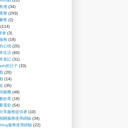
望與回顧
(22)
聞有感
(34)
摘匯整
(293)
摘彙整
(2)
(114)
G聚會
(3)
會服務
(18)
備的心情
(20)
爾本生活
(60)
爾本遊記
(31)
nash的日子
(33)
遊戲
(20)
運動
(14)
趴走
(35)
樂與樂團
(48)
財數鈔票
(18)
書看電影
(54)
案分享服務提供者
(10)
log相關服務使用經驗
(34)
P-blog服務使用經驗
(22)