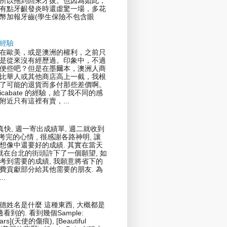
所以拖到回來才拔。也因為如此，
有點牙齦發炎時還虛驚一場，多花
幣加報牙齒(學生保險不包含眼
經驗
在歐美，或是澳洲的權利，之前只
是從來沒有經歷過。印象中，不過
便些吧？但是在墨爾本，澳洲人商
比華人或其他商店高上一截，我根
了可能的退貨而多付那些差價啊。
icabate 的經驗，給了我不同的感
附近只有這裡有賣，...
真快, 週一寄出成績單, 週二就收到
剛考完的心情 , 很感謝各路神明, 讓
想像中還要好的成績. 其實在當天
我就在台北的街頭許下了一個願望, 如
考到需要的成績, 我願意將省下的
費貢獻部分給其他需要的朋友. 為
..
德姓名是什麼 這種東西, 大概都是
邊看到的. 看到幾個Sample:
cars](天使的傷痕), [Beautiful