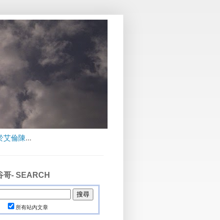
於艾倫陳
...
哥- SEARCH
所有站內文章