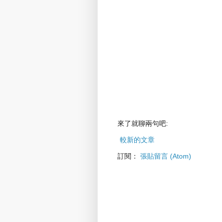
來了就聊兩句吧:
較新的文章
訂閱：
張貼留言 (Atom)