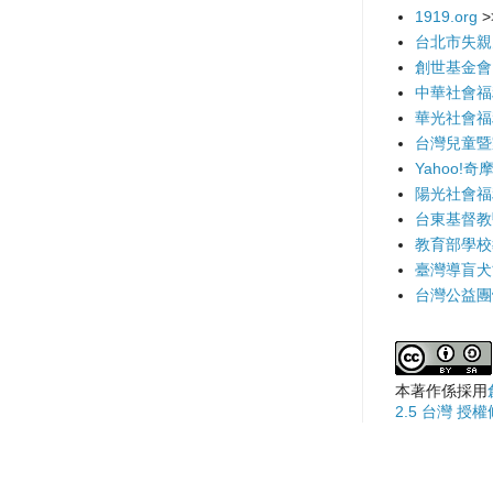
1919.org
>
台北市失親
創世基金會
中華社會福
華光社會福
台灣兒童暨
Yahoo!奇
陽光社會福
台東基督教
教育部學校
臺灣導盲犬
台灣公益團
本著作係採用
2.5 台灣 授