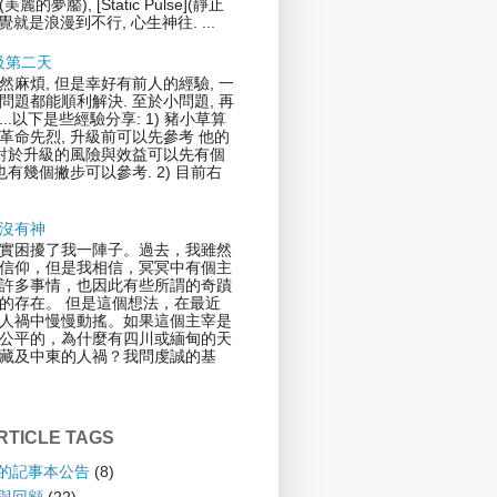
](美麗的夢靨), [Static Pulse](靜止
覺就是浪漫到不行, 心生神往. ...
升級第二天
然麻煩, 但是幸好有前人的經驗, 一
問題都能順利解決. 至於小問題, 再
..以下是些經驗分享: 1) 豬小草算
革命先烈, 升級前可以先參考 他的
.對於升級的風險與效益可以先有個
也有幾個撇步可以參考. 2) 目前右
沒有神
實困擾了我一陣子。過去，我雖然
信仰，但是我相信，冥冥中有個主
許多事情，也因此有些所謂的奇蹟
的存在。 但是這個想法，在最近
人禍中慢慢動搖。如果這個主宰是
公平的，為什麼有四川或緬甸的天
藏及中東的人禍？我問虔誠的基
TICLE TAGS
倫的記事本公告
(8)