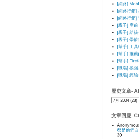
[網路] Mo
[網路行銷]
[網路行銷] 電
[親子] 產前
[親子] 給
[親子] 學
[幫手] 工
[幫手] 推薦的F
[幫手] Fir
[職場] 挨
[職場] 經
歷史文章- AR
文章回應- C
Anonymou
都是他們自
30