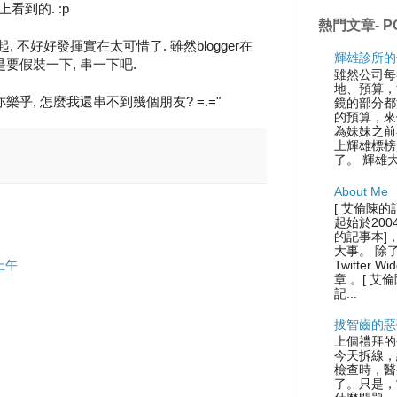
上看到的. :p
熱門文章- P
, 不好好發揮實在太可惜了. 雖然blogger在
輝雄診所的
要假裝一下, 串一下吧.
雖然公司每
地、預算，
樂乎, 怎麼我還串不到幾個朋友? =.="
鏡的部分都
的預算，來
為妹妹之前
上輝雄標榜
了。 輝雄
About Me
[ 艾倫陳的
起始於200
的記事本]
大事。 除
Twitter
 上午
章 。[ 艾
記...
拔智齒的惡
上個禮拜的
今天拆線，
檢查時，醫
了。只是，