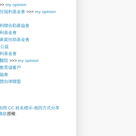
>>
my opinion
兒福利基金會
>>>
my opinion
利聯合勸募協會
利基金會
家庭扶助基金會
摩公益
利基金會
醫院
>>>
my opinion
教育儲蓄戶
協會
體自律聯盟
創用 CC 姓名標示-相同方式分享
權條款
授權.