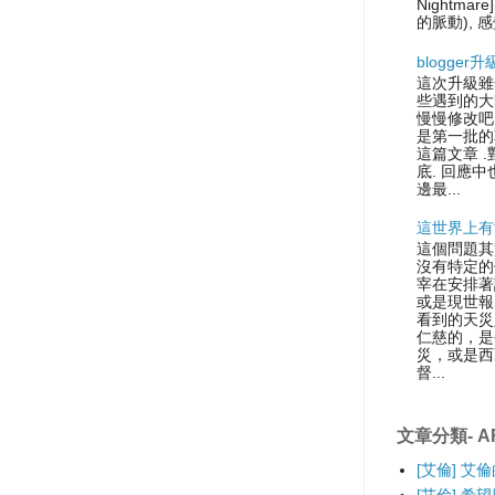
Nightmare
的脈動), 感
blogger
這次升級雖
些遇到的大
慢慢修改吧.
是第一批的
這篇文章 
底. 回應中
邊最...
這世界上有
這個問題其
沒有特定的
宰在安排著
或是現世報
看到的天災
仁慈的，是
災，或是西
督...
文章分類- AR
[艾倫] 艾