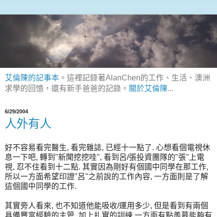
艾倫陳的記事本
。這裡記錄著AlanChen的工作、生活、澳洲
求學的回憶，還有新手爸爸的記錄。
關於艾倫陳
...
6/29/2004
人外有人
好不容易看完醫生, 看完雜誌, 已經十一點了. 心想看個電視休
息一下吧, 轉到"新聞挖挖哇", 看到呂/張投資團隊的"張"上電
視, 忍不住看到十二點. 其實因為剛好有個國中同學在那工作,
所以一方面希望印證"呂"之前說的工作內容, 一方面則是了解
這個國中同學的工作.
其實旁人看來, 也不知道他能吸收/運用多少, 但是看到有兩個
具備豐富經驗的主管, 加上扎實的訓練,一方面有點羨慕能夠有