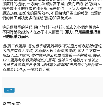
那麼好的機緣, 一方面也認知財富不是由天而降的. 呂/張兩人
過去數十年的經驗累積不說, 光是他們手下新人都是天天工作
超過16hr, 加起來的團隊效率, 不但給他們豐富的報酬, 也讓他
們的員工累積更多的經驗/膽識/知識及資本.
這是個競爭的時代, 除了竹科不夜城外, 城市的各個角落也有
不同行業/階級的人在為了未來而奮鬥.
努力, 只是盡量維持自
己的競爭力而已
.
呂/張工作團隊, 是由呂宗耀及張顯政(不知道有沒有記錯)組成,
呂用自有資金投資, 張則替大眾金融集團操盤, 兩人手下有一
個12人工作團隊, 專門替拜訪公司並蒐集第一手的情報. 據稱,
12人團隊每年薪資開銷約八百萬, 但帶入的報酬有十倍以上.
呂雖不肯透露自己身價, 卻被鄭弘儀戲稱"五噸先生"(新台幣一
百萬為1.14kg, 一噸約為十億)
分享
沒有留言: