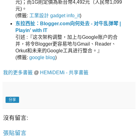
元)；而1G則定價為新台幣4,492元（人民幣1,099
元)。
(
標籤:
工業設計
gadget
info_it
)
东拉西扯：Blogger.com向何处去 - 对牛乱弹琴 |
Playin' with IT
引述 :『这次架构调整，加上与Google账户的合
并，将令Blogger更容易地与Gmail、Reader、
Orkut和未来的Google工具进行整合。』
(
標籤:
google
blog
)
我的更多書籤
@
HEMiDEMi - 共享書籤
分享
沒有留言:
張貼留言