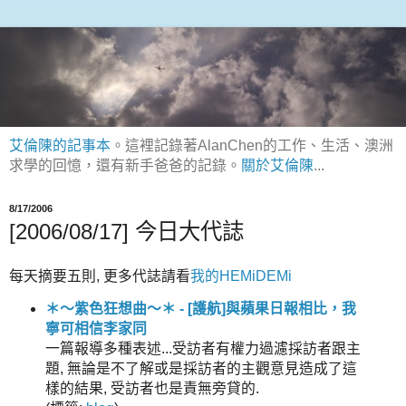
艾倫陳的記事本
。這裡記錄著AlanChen的工作、生活、澳洲
求學的回憶，還有新手爸爸的記錄。
關於艾倫陳
...
8/17/2006
[2006/08/17] 今日大代誌
每天摘要五則, 更多代誌請看
我的HEMiDEMi
＊～紫色狂想曲～＊ - [護航]與蘋果日報相比，我
寧可相信李家同
一篇報導多種表述...受訪者有權力過濾採訪者跟主
題, 無論是不了解或是採訪者的主觀意見造成了這
樣的結果, 受訪者也是責無旁貸的.