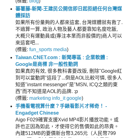
(
標籤:
blog
)
蕃薯藤-新聞-王建民公開信即日起拒絕任何台灣媒
體採訪
如果所有份量夠的人都來這套, 台灣媒體就有救了.
不過算一算, 政治人物及藝人都要靠知名度吃飯,
大概只有運動員或(專注本業而非股價的)商人可以
來這套吧...
(
標籤:
fun_sports
media
)
Taiwan.CNET.com : 新聞專區 : 企業軟體 :
Google是商標 非一般性動詞
如果真的有效, 很多教科書要改版, 刪除"Google紅
到可以當動詞"這段了...倒是AOL比較可憐, 很多人
知道"instant messenger"是"MSN, ICQ之類的東
西"而不知道是AOL的品牌. :p
(
標籤:
marketing
info_it
google
)
手機看電視算什麼？手錶看影片才稀奇！ -
Engadget Chinese
Aigo F029確實支援Xvid MP4影片播放功能。或
許也正因為如此，才使得它的售價如此的昂貴。
內建512MB的要價新台幣3,265元（人民幣799