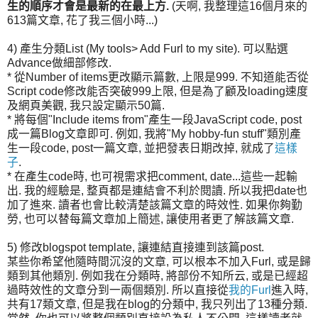
生的順序才會是最新的在最上方.
(天啊, 我整理這16個月來的
613篇文章, 花了我三個小時...)
4) 產生分類List (My tools> Add Furl to my site). 可以點選
Advance做細部修改.
* 從Number of items更改顯示篇數, 上限是999. 不知道能否從
Script code修改能否突破999上限, 但是為了顧及loading速度
及網頁美觀, 我只設定顯示50篇.
* 將每個"Include items from"產生一段JavaScript code, post
成一篇Blog文章即可. 例如, 我將"My hobby-fun stuff"類別產
生一段code, post一篇文章, 並把發表日期改掉, 就成了
這樣
子
.
* 在產生code時, 也可視需求把comment, date...這些一起輸
出. 我的經驗是, 整頁都是連結會不利於閱讀. 所以我把date也
加了進來. 讀者也會比較清楚該篇文章的時效性. 如果你夠勤
勞, 也可以替每篇文章加上簡述, 讓使用者更了解該篇文章.
5) 修改blogspot template, 讓連結直接連到該篇post.
某些你希望他隨時間沉沒的文章, 可以根本不加入Furl, 或是歸
類到其他類別. 例如我在分類時, 將部份不知所云, 或是已經超
過時效性的文章分到一兩個類別. 所以直接從
我的Furl
進入時,
共有17類文章, 但是我在blog的分類中, 我只列出了13種分類.