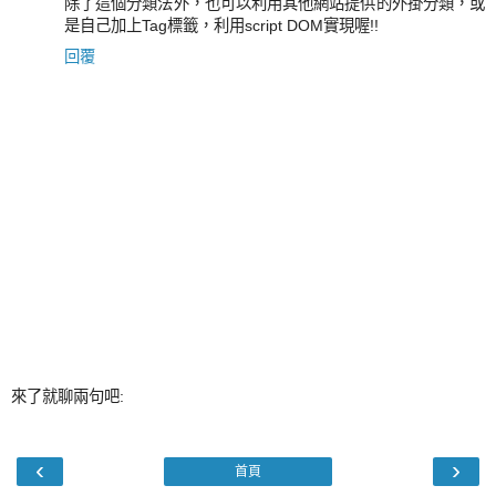
除了這個分類法外，也可以利用其他網站提供的外掛分類，或
是自己加上Tag標籤，利用script DOM實現喔!!
回覆
來了就聊兩句吧:
‹
›
首頁