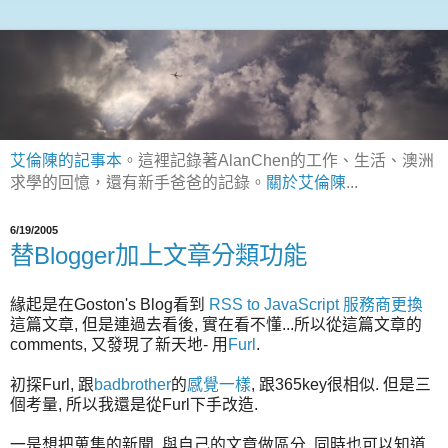
艾倫陳的記事本
。這裡記錄著AlanChen的工作、生活、澳洲
求學的回憶，還有新手爸爸的記錄。
關於艾倫陳
...
6/19/2005
替Blogger加上文章分類功能
緣起是在Goston's Blog看到
RSS to JavaScript 服務商更換
這篇文章, 但是連過去看後, 實在看不懂...所以從這篇文章的
comments, 又發現了新天地- 用
Furl
.
初探Furl, 跟
badbrother
的
感覺一樣
, 跟365key很相似. 但是三
個考量, 所以我還是從Furl下手改造.
一是想把蒐集的新聞, 與自己的文章做區分. 同時也可以知道