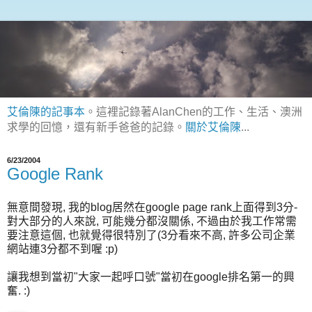
艾倫陳的記事本
。這裡記錄著AlanChen的工作、生活、澳洲
求學的回憶，還有新手爸爸的記錄。
關於艾倫陳
...
6/23/2004
Google Rank
無意間發現, 我的blog居然在google page rank上面得到3分-
對大部分的人來說, 可能幾分都沒關係, 不過由於我工作常需
要注意這個, 也就覺得很特別了(3分看來不高, 許多公司企業
網站連3分都不到喔 :p)
讓我想到當初"大家一起呼口號"當初在google排名第一的興
奮. :)