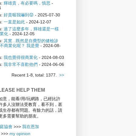
s:
輝雄貴，有必要嗎，慎思
-
4
s:
好貴喔我嚇到😟
- 2025-07-30
s:
一直是如此
- 2024-12-07
s:
過了這麼多年，輝雄還是一樣
業化
- 2024-12-05
s:
其實...既然是自費型的健檢診
不商業化呢？ 我是覺
- 2024-08-
s:
我也覺得很商業化
- 2024-08-03
s:
我非常不喜歡他們
- 2024-06-06
Recent 1-8, total: 1377.
>>
EASE HELP THEM
如意，能看/用/玩網路，已經比許
許多人沒辦法受教育，看不到，甚
或生存都有問題。有餘力的話，請
更多需要幫助的朋友。
庭協會
>>>
我在恩加
>>>
my opinion