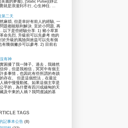
](美麗的夢靨), [Static Pulse](靜止
覺就是浪漫到不行, 心生神往. ...
升級第二天
然麻煩, 但是幸好有前人的經驗, 一
問題都能順利解決. 至於小問題, 再
..以下是些經驗分享: 1) 豬小草算
革命先烈, 升級前可以先參考 他的
.對於升級的風險與效益可以先有個
也有幾個撇步可以參考. 2) 目前右
沒有神
實困擾了我一陣子。過去，我雖然
信仰，但是我相信，冥冥中有個主
許多事情，也因此有些所謂的奇蹟
的存在。 但是這個想法，在最近
人禍中慢慢動搖。如果這個主宰是
公平的，為什麼有四川或緬甸的天
藏及中東的人禍？我問虔誠的基
TICLE TAGS
倫的記事本公告
(8)