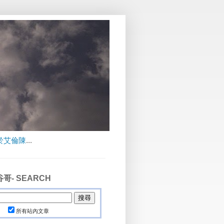
於艾倫陳
...
哥- SEARCH
所有站內文章