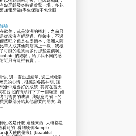
所以拖到回來才拔。也因為如此，
有點牙齦發炎時還虛驚一場，多花
幣加報牙齒(學生保險不包含眼
經驗
在歐美，或是澳洲的權利，之前只
是從來沒有經歷過。印象中，不過
便些吧？但是在墨爾本，澳洲人商
比華人或其他商店高上一截，我根
了可能的退貨而多付那些差價啊。
icabate 的經驗，給了我不同的感
附近只有這裡有賣，...
真快, 週一寄出成績單, 週二就收到
剛考完的心情 , 很感謝各路神明, 讓
想像中還要好的成績. 其實在當天
我就在台北的街頭許下了一個願望, 如
考到需要的成績, 我願意將省下的
費貢獻部分給其他需要的朋友. 為
..
德姓名是什麼 這種東西, 大概都是
邊看到的. 看到幾個Sample:
cars](天使的傷痕), [Beautiful