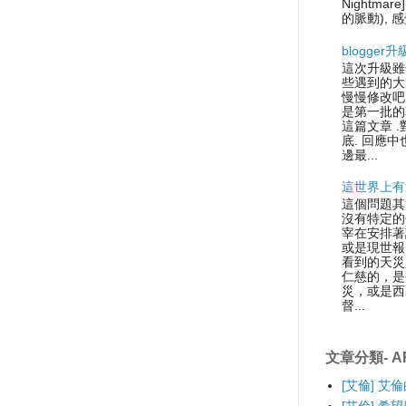
Nightmare
的脈動), 感
blogger
這次升級雖
些遇到的大
慢慢修改吧.
是第一批的
這篇文章 
底. 回應中
邊最...
這世界上有
這個問題其
沒有特定的
宰在安排著
或是現世報
看到的天災
仁慈的，是
災，或是西
督...
文章分類- AR
[艾倫] 艾