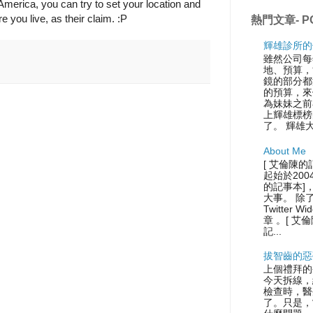
n America, you can try to set your location and
e you live, as their claim. :P
熱門文章- P
輝雄診所的
雖然公司每
地、預算，
鏡的部分都
的預算，來
為妹妹之前
上輝雄標榜
了。 輝雄
About Me
[ 艾倫陳的
起始於200
的記事本]
大事。 除
Twitter
章 。[ 艾
記...
拔智齒的惡
上個禮拜的
今天拆線，
檢查時，醫
了。只是，