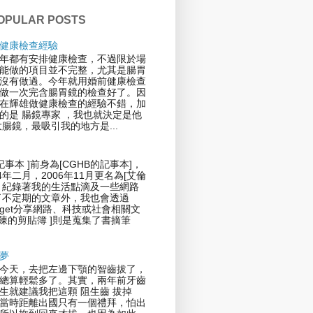
OPULAR POSTS
健康檢查經驗
年都有安排健康檢查，不過限於場
能做的項目並不完整，尤其是腸胃
沒有做過。今年就用婚前健康檢查
做一次完含腸胃鏡的檢查好了。因
在輝雄做健康檢查的經驗不錯，加
的是 腸鏡專家 ，我也就決定是他
大腸鏡，最吸引我的地方是...
記事本 ]前身為[CGHB的記事本]，
4年二月，2006年11月更名為[艾倫
，紀錄著我的生活點滴及一些網路
了不定期的文章外，我也會透過
 Widget分享網路、科技或社會相關文
倫陳的剪貼簿 ]則是蒐集了書摘筆
夢
今天，去把左邊下顎的智齒拔了，
總算輕鬆多了。其實，兩年前牙齒
生就建議我把這顆 阻生齒 拔掉
當時距離出國只有一個禮拜，怕出