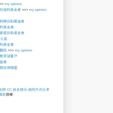
>>
my opinion
兒福利基金會
>>>
my opinion
利聯合勸募協會
利基金會
家庭扶助基金會
摩公益
利基金會
醫院
>>>
my opinion
教育儲蓄戶
協會
體自律聯盟
創用 CC 姓名標示-相同方式分享
權條款
授權.