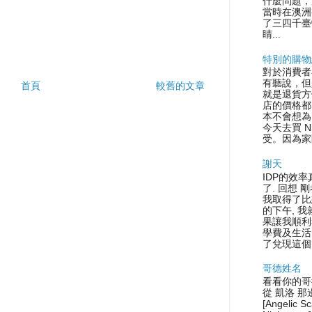
什麼問題，
當時在澳洲
了三四千臺
睛...
特別的購物
對於消費者
有聽說，但
首頁
較舊的文章
就是退貨方
店的價格都
本不會想為
今天去買 N
受。因為家
謝天
IDP的效率
了. 回想 
我取得了比
的下午, 
果讓我順利
學費及生活
了兌現這個.
哥德姓名
看看你的哥
從 凱洛 那
[Angelic S