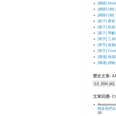
[網路] Mo
[網路行銷]
[網路行銷] 電
[親子] 產前
[親子] 給
[親子] 學
[幫手] 工
[幫手] 推薦的F
[幫手] Fir
[職場] 挨
[職場] 經
歷史文章- AR
文章回應- C
Anonymou
都是他們自
30