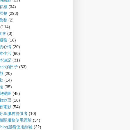
望與回顧
(22)
聞有感
(34)
摘匯整
(293)
摘彙整
(2)
(114)
G聚會
(3)
會服務
(18)
備的心情
(20)
爾本生活
(60)
爾本遊記
(31)
nash的日子
(33)
遊戲
(20)
運動
(14)
趴走
(35)
樂與樂團
(48)
財數鈔票
(18)
書看電影
(54)
案分享服務提供者
(10)
log相關服務使用經驗
(34)
P-blog服務使用經驗
(22)