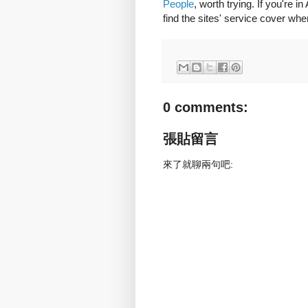
People
, worth trying. If you're i
find the sites' service cover wher
0 comments:
張貼留言
來了就聊兩句吧: