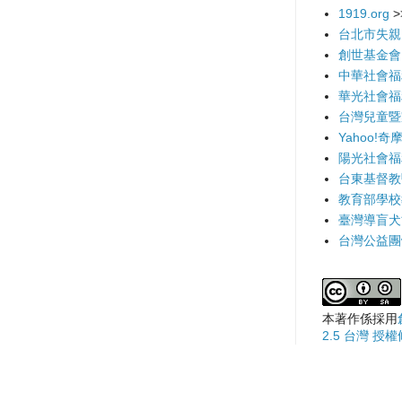
1919.org
>
台北市失親
創世基金會
中華社會福
華光社會福
台灣兒童暨
Yahoo!奇
陽光社會福
台東基督教
教育部學校
臺灣導盲犬
台灣公益團
本著作係採用
2.5 台灣 授