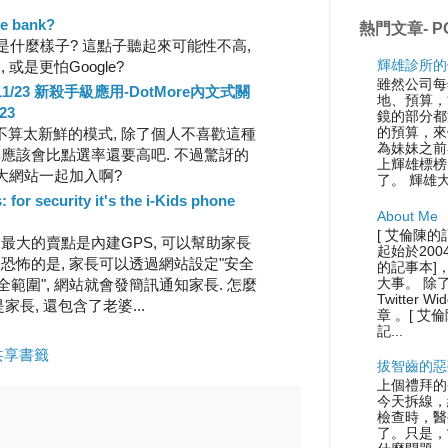
he bank?
熱門文章- P
會是什麼樣子? 這點子聽起來可能性不高,
輝雄診所的
或是更怕Google?
雖然公司每
-11/23 新殺手級應用-DotMore內文式關
地、預算，
23
鏡的部分都
的預算，來
算太新鮮的模式, 除了個人不喜歡這種
為妹妹之前
率應該會比點選率還要高吧. 不過驚訝的
上輝雄標榜
家大網站一起加入啊?
了。 輝雄
: for security it's the i-Kids phone
About Me
[ 艾倫陳的
最大的賣點是內建GPS, 可以幫助家長
起始於200
更恐怖的是, 家長可以透過網站設定"安全
的記事本]
大事。 除
全範圍", 網站就會發簡訊通知家長. 怎麼
Twitter
只是家長, 還包含了老婆...
章 。[ 艾
記...
 共享書籤
拔智齒的惡
上個禮拜的
今天拆線，
檢查時，醫
了。只是，