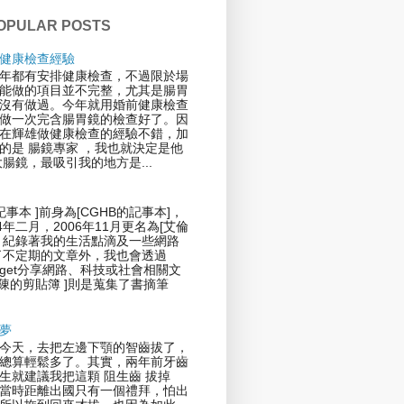
OPULAR POSTS
健康檢查經驗
年都有安排健康檢查，不過限於場
能做的項目並不完整，尤其是腸胃
沒有做過。今年就用婚前健康檢查
做一次完含腸胃鏡的檢查好了。因
在輝雄做健康檢查的經驗不錯，加
的是 腸鏡專家 ，我也就決定是他
大腸鏡，最吸引我的地方是...
記事本 ]前身為[CGHB的記事本]，
4年二月，2006年11月更名為[艾倫
，紀錄著我的生活點滴及一些網路
了不定期的文章外，我也會透過
 Widget分享網路、科技或社會相關文
倫陳的剪貼簿 ]則是蒐集了書摘筆
夢
今天，去把左邊下顎的智齒拔了，
總算輕鬆多了。其實，兩年前牙齒
生就建議我把這顆 阻生齒 拔掉
當時距離出國只有一個禮拜，怕出