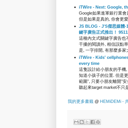
iTWire - Next: Google, t
Google如果進軍銀行業
但是如果是真的, 你會更愛, 
JS BLOG - J'S傑思媒體
鍵字廣告正式推出！ 9511
這種內文式關鍵字廣告也不
干擾的閱讀外, 相信誤點
是, 一字排開, 有那麼多
iTWire - Kids' cellphones
every time
這隻設計給小朋友的手機, 
知道小孩子的位置. 但是
範圍", 只要小朋友離開"安
聽起來target market不
我的更多書籤
@
HEMiDEMi -