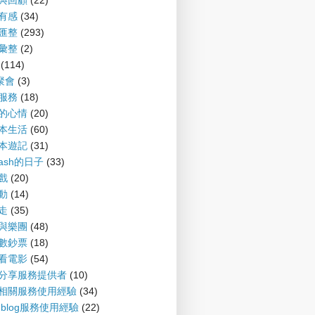
望與回顧
(22)
聞有感
(34)
摘匯整
(293)
摘彙整
(2)
(114)
G聚會
(3)
會服務
(18)
備的心情
(20)
爾本生活
(60)
爾本遊記
(31)
nash的日子
(33)
遊戲
(20)
運動
(14)
趴走
(35)
樂與樂團
(48)
財數鈔票
(18)
書看電影
(54)
案分享服務提供者
(10)
log相關服務使用經驗
(34)
P-blog服務使用經驗
(22)