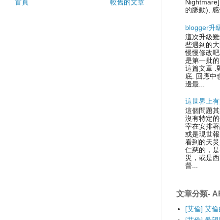
首頁
較舊的文章
Nightmare
的脈動), 感
blogger
這次升級雖
些遇到的大
慢慢修改吧.
是第一批的
這篇文章 
底. 回應中
邊最...
這世界上有
這個問題其
沒有特定的
宰在安排著
或是現世報
看到的天災
仁慈的，是
災，或是西
督...
文章分類- AR
[艾倫] 艾