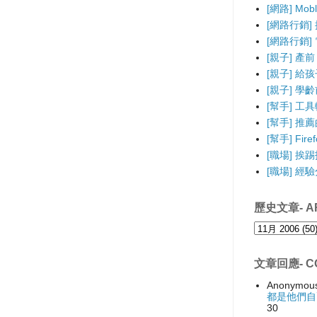
[網路] Mo
[網路行銷]
[網路行銷] 電
[親子] 產前
[親子] 給
[親子] 學
[幫手] 工
[幫手] 推薦的F
[幫手] Fir
[職場] 挨
[職場] 經
歷史文章- AR
文章回應- C
Anonymou
都是他們自
30