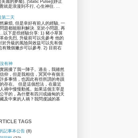
](美麗的夢靨), [Static Pulse](靜止
覺就是浪漫到不行, 心生神往. ...
升級第二天
然麻煩, 但是幸好有前人的經驗, 一
問題都能順利解決. 至於小問題, 再
..以下是些經驗分享: 1) 豬小草算
革命先烈, 升級前可以先參考 他的
.對於升級的風險與效益可以先有個
也有幾個撇步可以參考. 2) 目前右
沒有神
實困擾了我一陣子。過去，我雖然
信仰，但是我相信，冥冥中有個主
許多事情，也因此有些所謂的奇蹟
的存在。 但是這個想法，在最近
人禍中慢慢動搖。如果這個主宰是
公平的，為什麼有四川或緬甸的天
藏及中東的人禍？我問虔誠的基
TICLE TAGS
倫的記事本公告
(8)