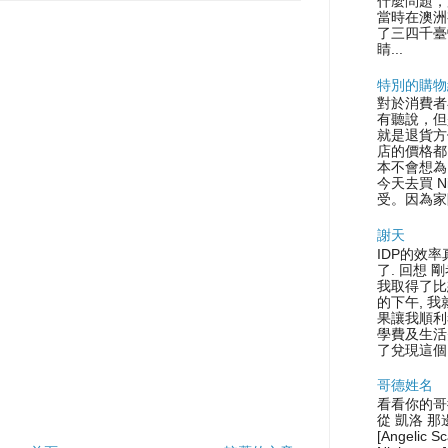
什麼問題，
當時在澳洲
了三四千臺
睛...
特別的購物
對於消費者
有聽說，但
就是退貨方
店的價格都
本不會想為
今天去買 N
受。因為家
謝天
IDP的效率
了. 回想 
我取得了比
的下午, 
果讓我順利
學費及生活
了兌現這個.
哥德姓名
看看你的哥
從 凱洛 那
[Angelic S