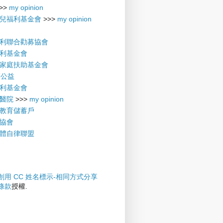
>>
my opinion
兒福利基金會
>>>
my opinion
利聯合勸募協會
利基金會
家庭扶助基金會
摩公益
利基金會
醫院
>>>
my opinion
教育儲蓄戶
協會
體自律聯盟
創用 CC 姓名標示-相同方式分享
權條款
授權.