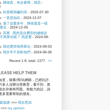
s:
輝雄貴，有必要嗎，慎思
-
4
s:
好貴喔我嚇到😟
- 2025-07-30
s:
一直是如此
- 2024-12-07
s:
過了這麼多年，輝雄還是一樣
業化
- 2024-12-05
s:
其實...既然是自費型的健檢診
不商業化呢？ 我是覺
- 2024-08-
s:
我也覺得很商業化
- 2024-08-03
s:
我非常不喜歡他們
- 2024-06-06
Recent 1-8, total: 1377.
>>
EASE HELP THEM
如意，能看/用/玩網路，已經比許
許多人沒辦法受教育，看不到，甚
或生存都有問題。有餘力的話，請
更多需要幫助的朋友。
庭協會
>>>
我在恩加
>>>
my opinion