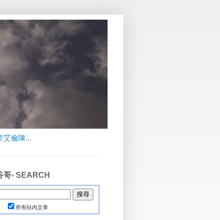
於艾倫陳
...
哥- SEARCH
所有站內文章