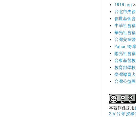
1919.org
>
台北市失親
創世基金會
中華社會福
華光社會福
台灣兒童暨
Yahoo!奇
陽光社會福
台東基督教
教育部學校
臺灣導盲犬
台灣公益團
本著作係採用
2.5 台灣 授