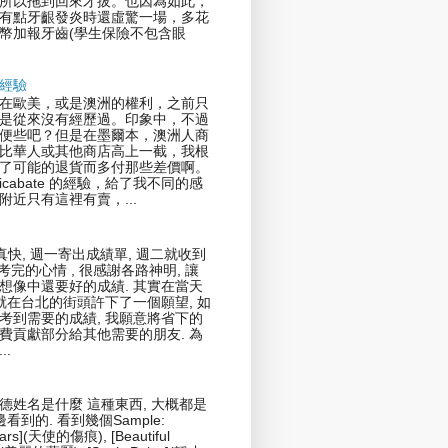
所以拖到回來才拔。也因為如此，
有點牙齦發炎時還虛驚一場，多花
幣加報牙齒(學生保險不包含眼
經驗
在歐美，或是澳洲的權利，之前只
是從來沒有經歷過。印象中，不過
便些吧？但是在墨爾本，澳洲人商
比華人或其他商店高上一截，我根
了可能的退貨而多付那些差價啊。
icabate 的經驗，給了我不同的感
附近只有這裡有賣，...
真快, 週一寄出成績單, 週二就收到
剛考完的心情 , 很感謝各路神明, 讓
想像中還要好的成績. 其實在當天
我就在台北的街頭許下了一個願望, 如
考到需要的成績, 我願意將省下的
費貢獻部分給其他需要的朋友. 為
..
德姓名是什麼 這種東西, 大概都是
邊看到的. 看到幾個Sample:
cars](天使的傷痕), [Beautiful